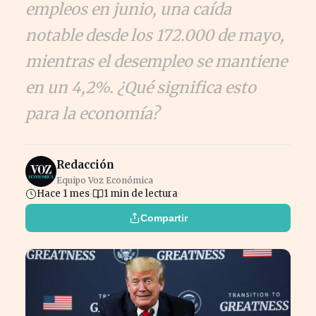
empleos en junio, una caída
notable desde los 172.000 de mayo,
mientras el desempleo se mantiene
en un 4,2%. ¿Qué significa esto
para la economía?
Redacción
Equipo Voz Económica
Hace 1 mes
1 min de lectura
Compartir