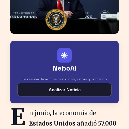
𒀭
NeboAI
Te resumo la noticia con datos, cifras y contexto
Analizar Noticia
E
n junio, la economía de
Estados Unidos
añadió
57.000