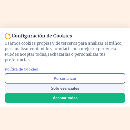
Configuración de Cookies
Usamos cookies propias y de terceros para analizar el tráfico,
personalizar contenido y brindarte una mejor experiencia.
Puedes aceptar todas, rechazarlas o personalizar tus
preferencias.
Política de Cookies
Noticias y análisis de economía, mercados,
Personalizar
inversión y política. Información actualizada
Solo esenciales
para entender lo que mueve tu dinero y tu
país.
Aceptar todas
Nosotros
Cookies
Privacidad