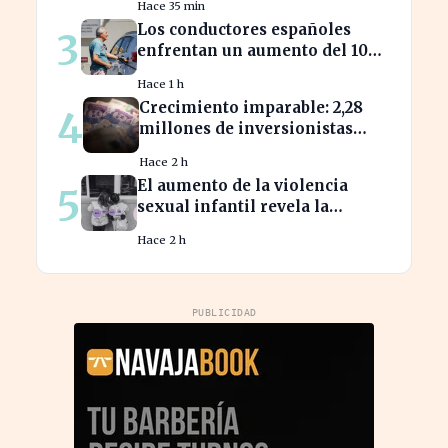
Hace 35 min
nóminas
Los conductores españoles
3
enfrentan un aumento del 10%
en los precios de gasolina
Hace 1 h
desde marzo
Crecimiento imparable: 2,28
4
millones de inversionistas
confían en fondos fiduciarios
Hace 2 h
de $123,7 billones
El aumento de la violencia
5
sexual infantil revela la
vulnerabilidad del hogar
Hace 2 h
familiar
PUBLICIDAD