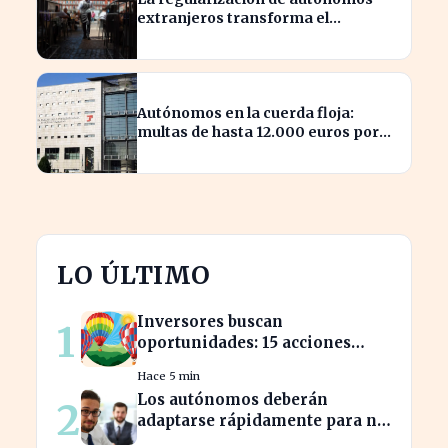
extranjeros transforma el
panorama del empleo turístico
Autónomos en la cuerda floja:
multas de hasta 12.000 euros por
alta tardía
LO ÚLTIMO
Inversores buscan
1
oportunidades: 15 acciones
clave para aprovechar el auge
Hace 5 min
bursátil
Los autónomos deberán
2
adaptarse rápidamente para no
perder beneficios en sus