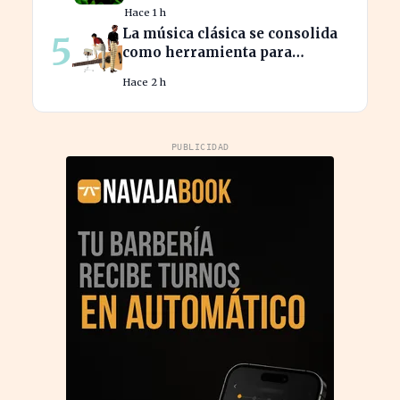
ventas a la UE con nuevos
Hace 1 h
contratos
La música clásica se consolida
5
como herramienta para
mejorar el ambiente laboral en
Hace 2 h
empresas
PUBLICIDAD