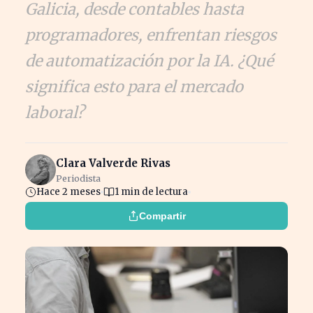
Galicia, desde contables hasta
programadores, enfrentan riesgos
de automatización por la IA. ¿Qué
significa esto para el mercado
laboral?
Clara Valverde Rivas
Periodista
Hace 2 meses
1 min de lectura
Compartir