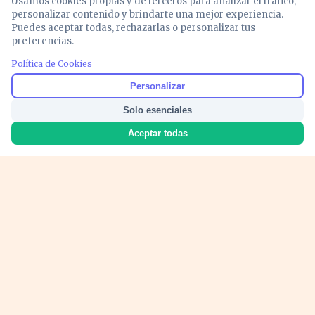
Usamos cookies propias y de terceros para analizar el tráfico,
personalizar contenido y brindarte una mejor experiencia.
Puedes aceptar todas, rechazarlas o personalizar tus
preferencias.
Política de Cookies
Noticias y análisis de economía, mercados,
Personalizar
inversión y política. Información actualizada
Solo esenciales
para entender lo que mueve tu dinero y tu
país.
Aceptar todas
Nosotros
Cookies
Privacidad
Términos
Política de Contenido
© 2026 VOZECONOMICA. Todos los derechos reservados.