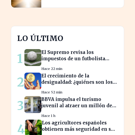
revisiones de vehículos
LO ÚLTIMO
El Supremo revisa los
1
impuestos de un futbolista
cedido, afectando su
Hace 22 min
patrimonio en España
El crecimiento de la
2
desigualdad: ¿quiénes son los
nuevos millonarios en España?
Hace 52 min
BBVA impulsa el turismo
3
juvenil al atraer un millón de
jóvenes con nuevas ofertas
Hace 1 h
Los agricultores españoles
4
obtienen más seguridad en sus