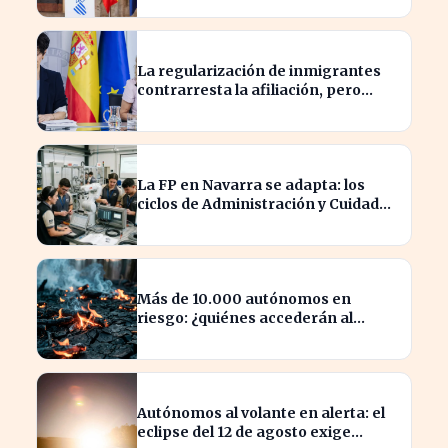
La regularización de inmigrantes
contrarresta la afiliación, pero
dispara el paro un 5%
La FP en Navarra se adapta: los
ciclos de Administración y Cuidados
Auxiliares lideran la demanda
Más de 10.000 autónomos en
riesgo: ¿quiénes accederán al
nuevo cese por incendios?
Autónomos al volante en alerta: el
eclipse del 12 de agosto exige