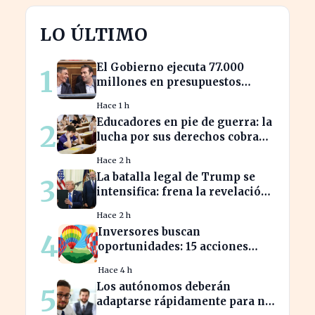
LO ÚLTIMO
El Gobierno ejecuta 77.000
1
millones en presupuestos
prorrogados, desbordando el
Hace 1 h
año 2025
Educadores en pie de guerra: la
2
lucha por sus derechos cobra
fuerza hoy
Hace 2 h
La batalla legal de Trump se
3
intensifica: frena la revelación
de sus finanzas
Hace 2 h
Inversores buscan
4
oportunidades: 15 acciones
clave para aprovechar el auge
Hace 4 h
bursátil
Los autónomos deberán
5
adaptarse rápidamente para no