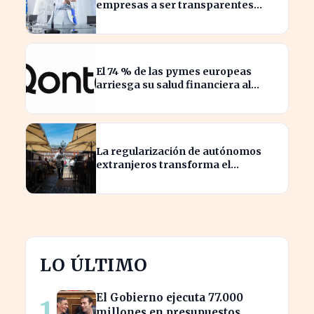
empresas a ser transparentes
sobre salarios entre trabajadores
en puestos similares
El 74 % de las pymes europeas
arriesga su salud financiera al
trabajar fuera de horas
La regularización de autónomos
extranjeros transforma el
panorama del empleo turístico
LO ÚLTIMO
El Gobierno ejecuta 77.000
1
millones en presupuestos