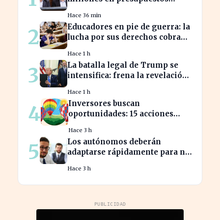
prorrogados, desbordando el
Hace 36 min
año 2025
Educadores en pie de guerra: la
2
lucha por sus derechos cobra
fuerza hoy
Hace 1 h
La batalla legal de Trump se
3
intensifica: frena la revelación
de sus finanzas
Hace 1 h
Inversores buscan
4
oportunidades: 15 acciones
clave para aprovechar el auge
Hace 3 h
bursátil
Los autónomos deberán
5
adaptarse rápidamente para no
perder beneficios en sus
Hace 3 h
nóminas
PUBLICIDAD