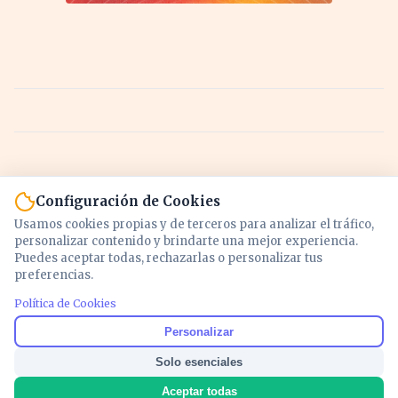
Configuración de Cookies
Usamos cookies propias y de terceros para analizar el tráfico,
personalizar contenido y brindarte una mejor experiencia.
Puedes aceptar todas, rechazarlas o personalizar tus
preferencias.
Política de Cookies
Noticias y análisis de economía, mercados,
Personalizar
inversión y política. Información actualizada
Solo esenciales
para entender lo que mueve tu dinero y tu
país.
Aceptar todas