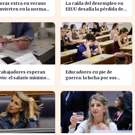
oras extra en verano
La caída del desempleo en
nvierten en la norma:
EEUU desafía la pérdida de
to para los
23.000 empleos en julio
ajadores
trabajadores esperan
Educadores en pie de
ivio: el salario mínimo
guerra: la lucha por sus
birá más en 2023
derechos cobra fuerza hoy