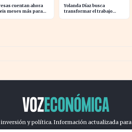
esas cuentan ahora
Yolanda Díaz busca
seis meses más para
transformar el trabajo
ar la brecha salarial
global con su propuesta de
estricciones de
derechos laborales
dencialidad
 inversión y política. Información actualizada para