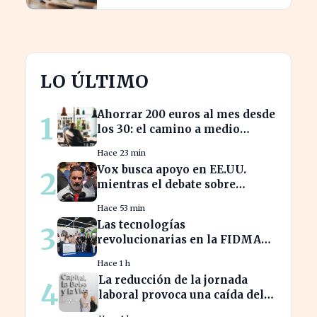
LO ÚLTIMO
Ahorrar 200 euros al mes desde
1
los 30: el camino a medio
millón en tu jubilación
Hace 23 min
Vox busca apoyo en EE.UU.
2
mientras el debate sobre
inmigración marroquí se
Hace 53 min
intensifica
Las tecnologías
3
revolucionarias en la FIDMA
prometen cambiar el futuro
Hace 1 h
empresarial en Asturias
La reducción de la jornada
4
laboral provoca una caída del
2% en la productividad