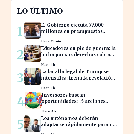
LO ÚLTIMO
El Gobierno ejecuta 77.000
1
millones en presupuestos
prorrogados, desbordando el
Hace 41 min
año 2025
Educadores en pie de guerra: la
2
lucha por sus derechos cobra
fuerza hoy
Hace 1 h
La batalla legal de Trump se
3
intensifica: frena la revelación
de sus finanzas
Hace 1 h
Inversores buscan
4
oportunidades: 15 acciones
clave para aprovechar el auge
Hace 3 h
bursátil
Los autónomos deberán
5
adaptarse rápidamente para no
perder beneficios en sus