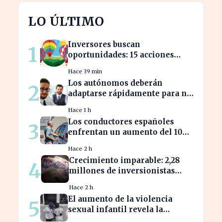
LO ÚLTIMO
Inversores buscan
1
oportunidades: 15 acciones
clave para aprovechar el auge
Hace 39 min
bursátil
Los autónomos deberán
2
adaptarse rápidamente para no
perder beneficios en sus
Hace 1 h
nóminas
Los conductores españoles
3
enfrentan un aumento del 10%
en los precios de gasolina
Hace 2 h
desde marzo
Crecimiento imparable: 2,28
4
millones de inversionistas
confían en fondos fiduciarios
Hace 2 h
de $123,7 billones
El aumento de la violencia
5
sexual infantil revela la
vulnerabilidad del hogar