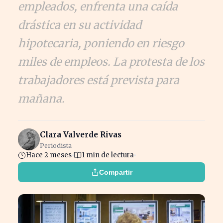
empleados, enfrenta una caída
drástica en su actividad
hipotecaria, poniendo en riesgo
miles de empleos. La protesta de los
trabajadores está prevista para
mañana.
Clara Valverde Rivas
Periodista
Hace 2 meses
1 min de lectura
Compartir