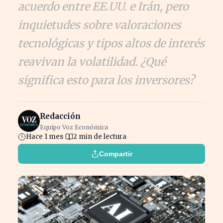
acuerdo entre EE.UU. e Irán, pero
inquietudes sobre valoraciones
tecnológicas y tipos altos de interés
reavivan la volatilidad. ¿Qué
significa esto para los inversores?
Redacción
Equipo Voz Económica
Hace 1 mes
2 min de lectura
Compartir