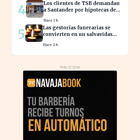
Los clientes de TSB demandan
4
a Santander por hipotecas de
Northern Rock afectadas
Hace 1 h
Las gestorías funerarias se
5
convierten en un salvavidas
ante el complicado proceso
Hace 2 h
administrativo tras un
fallecimiento.
PUBLICIDAD