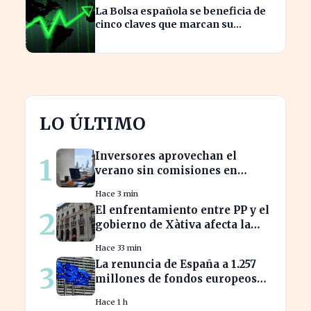
La Bolsa española se beneficia de
cinco claves que marcan su
crecimiento actual
LO ÚLTIMO
Inversores aprovechan el
1
verano sin comisiones en
Bankinter: ahorros
Hace 3 min
significativos en bolsa
El enfrentamiento entre PP y el
2
internacional
gobierno de Xàtiva afecta la
gestión fiscal local
Hace 33 min
La renuncia de España a 1.257
3
millones de fondos europeos
afecta a proyectos clave
Hace 1 h