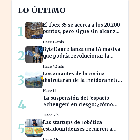
LO ÚLTIMO
El Ibex 35 se acerca a los 20.200
1
puntos, pero sigue sin alcanzar
máximos históricos
Hace 12 min
ByteDance lanza una IA masiva
2
que podría revolucionar la
competencia en el sector
Hace 42 min
Los amantes de la cocina
3
disfrutarán de la freidora retro
de Lidl por menos de 40 euros
Hace 1 h
La suspensión del 'espacio
4
Schengen' en riesgo: ¿cómo
afecta a los viajeros en Europa?
Hace 2 h
Las startups de robótica
5
estadounidenses recurren a
piezas chinas para reducir
Hace 2 h