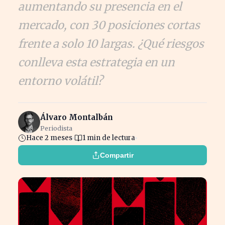
aumentando su presencia en el
mercado, con 30 posiciones cortas
frente a solo 10 largas. ¿Qué riesgos
conlleva esta estrategia en un
entorno volátil?
Álvaro Montalbán
Periodista
Hace 2 meses
1 min de lectura
Compartir