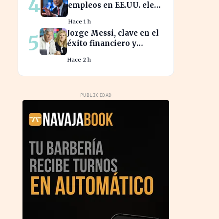
4
empleos en EE.UU. eleva
la presión sobre la Fed
Hace 1 h
para actuar
Jorge Messi, clave en el
5
éxito financiero y
deportivo de Lionel
Hace 2 h
Messi en la actualidad
PUBLICIDAD