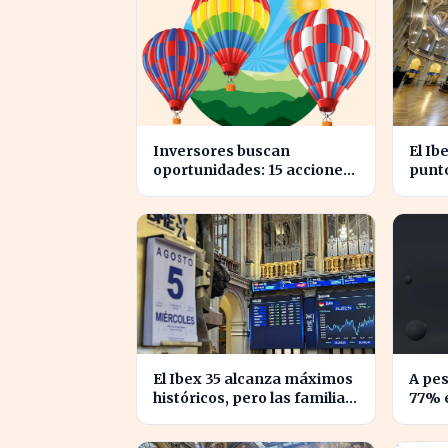
Inversores buscan
El Ib
oportunidades: 15 acciones
punto
clave para aprovechar el
conf
auge bursátil
espa
El Ibex 35 alcanza máximos
A pes
históricos, pero las familias
77% e
españolas quedan excluidas
enfre
de a