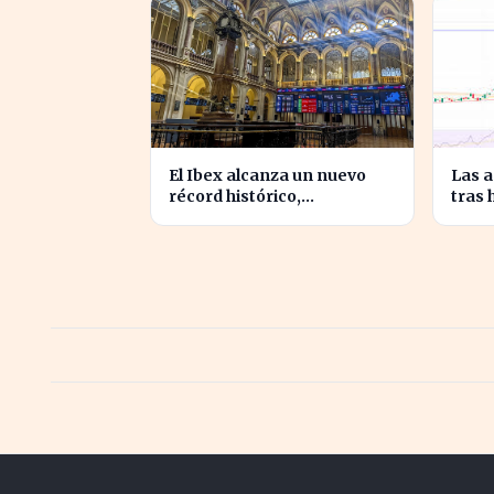
El Ibex alcanza un nuevo
Las 
récord histórico,
tras 
impulsando la confianza
crec
inversora en España
ingr