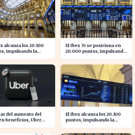
ex alcanza los 20.100
El Ibex 35 se posiciona en
s, impulsando la
20.000 puntos, impulsando
ianza en el mercado
la confianza inversora en
ñol
España
ar del aumento del
El Ibex alcanza los 20.100
n beneficios, Uber
puntos, impulsando la
nta caídas en su valor
confianza en el mercado
cciones
español