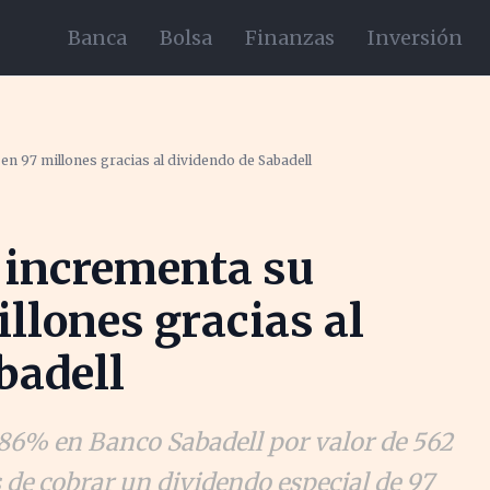
Banca
Bolsa
Finanzas
Inversión
en 97 millones gracias al dividendo de Sabadell
 incrementa su
illones gracias al
badell
86% en Banco Sabadell por valor de 562
s de cobrar un dividendo especial de 97