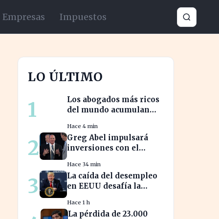
Empresas
Impuestos
LO ÚLTIMO
Los abogados más ricos
1
del mundo acumulan
fortunas millonarias a
Hace 4 min
costa de sus clientes
Greg Abel impulsará
2
inversiones con el
capital acumulado de
Hace 34 min
Warren Buffett
La caída del desempleo
3
en EEUU desafía la
pérdida de 23.000
Hace 1 h
empleos en julio
La pérdida de 23.000