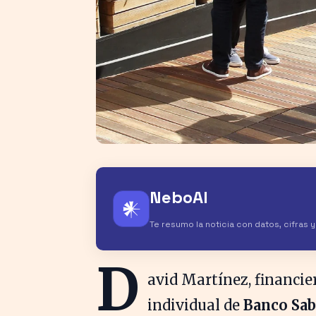
NeboAI
𒀭
Te resumo la noticia con datos, cifras 
D
avid Martínez, financie
individual de
Banco Sab