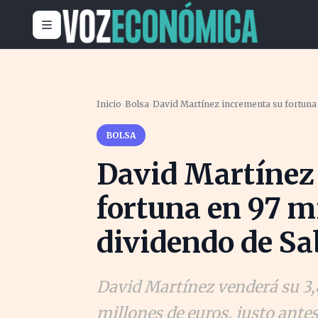
Inicio
›
Bolsa
›
David Martínez incrementa su fortuna 
BOLSA
David Martínez
fortuna en 97 m
dividendo de Sa
David Martínez venderá su 3,
millones de euros, justo ante