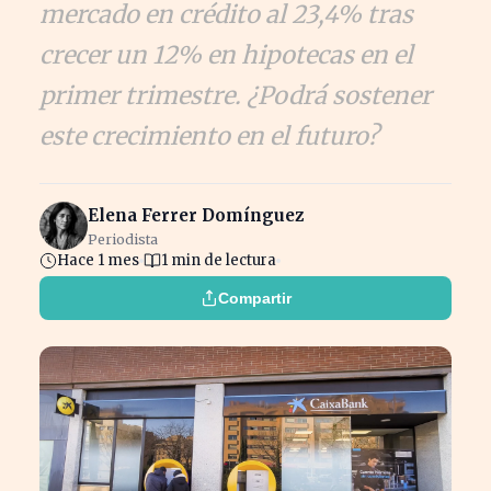
mercado en crédito al 23,4% tras
crecer un 12% en hipotecas en el
primer trimestre. ¿Podrá sostener
este crecimiento en el futuro?
Elena Ferrer Domínguez
Periodista
Hace 1 mes
1 min de lectura
Compartir