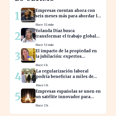
Empresas cuentan ahora con
1
seis meses más para abordar la
brecha salarial sin
Hace 22 min
restricciones de
Yolanda Díaz busca
2
confidencialidad
transformar el trabajo global
con su propuesta de derechos
Hace 52 min
laborales
El impacto de la propiedad en
3
la jubilación: expertos
advierten sobre su relevancia
Hace 1 h
tras los 40
La regularización laboral
4
podría beneficiar a miles de
trabajadores en España este
Hace 1 h
año.
Empresas españolas se unen en
5
un satélite innovador para
monitorear tormentas
Hace 2 h
europeas