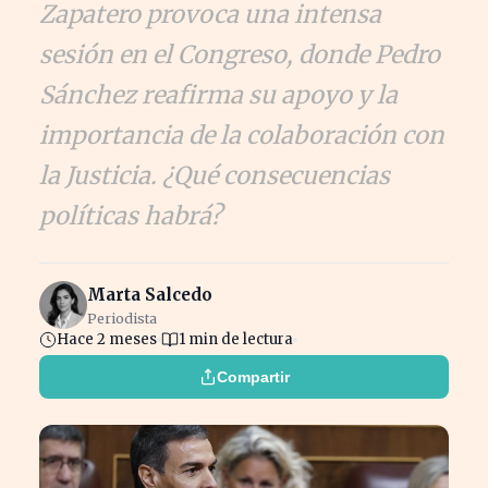
Zapatero provoca una intensa
sesión en el Congreso, donde Pedro
Sánchez reafirma su apoyo y la
importancia de la colaboración con
la Justicia. ¿Qué consecuencias
políticas habrá?
Marta Salcedo
Periodista
Hace 2 meses
1 min de lectura
Compartir