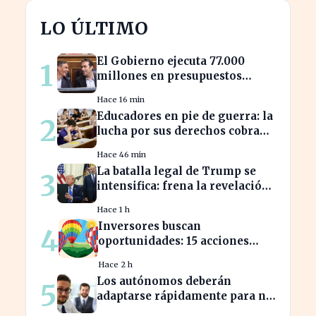
LO ÚLTIMO
El Gobierno ejecuta 77.000
1
millones en presupuestos
prorrogados, desbordando el
Hace 16 min
año 2025
Educadores en pie de guerra: la
2
lucha por sus derechos cobra
fuerza hoy
Hace 46 min
La batalla legal de Trump se
3
intensifica: frena la revelación
de sus finanzas
Hace 1 h
Inversores buscan
4
oportunidades: 15 acciones
clave para aprovechar el auge
Hace 2 h
bursátil
Los autónomos deberán
5
adaptarse rápidamente para no
perder beneficios en sus