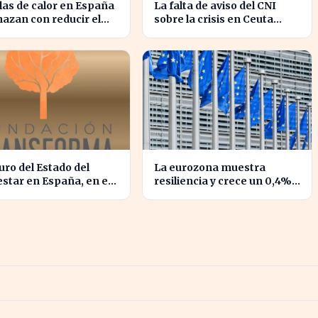
las de calor en España
La falta de aviso del CNI
azan con reducir el
sobre la crisis en Ceuta
n hasta un 1,4% según
genera preocupación en el
nz
Gobierno
turo del Estado del
La eurozona muestra
star en España, en el
resiliencia y crece un 0,4% a
o del debate actual
pesar de la guerra en Irán