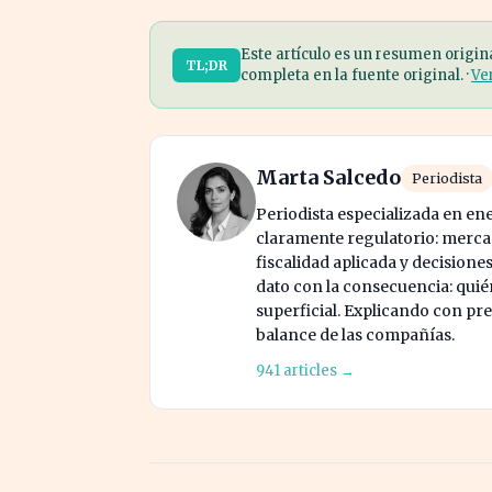
Este artículo es un resumen origin
TL;DR
completa en la fuente original. ·
Ve
Marta Salcedo
Periodista
Periodista especializada en en
claramente regulatorio: mercad
fiscalidad aplicada y decisione
dato con la consecuencia: quién
superficial. Explicando con prec
balance de las compañías.
941 articles →