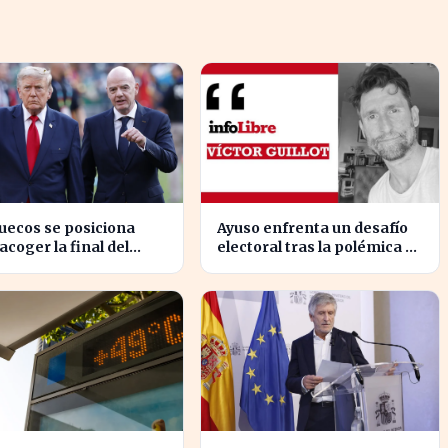
uecos se posiciona
Ayuso enfrenta un desafío
acoger la final del
electoral tras la polémica de
al 2030, según 'The
la maldición de Malinche
s