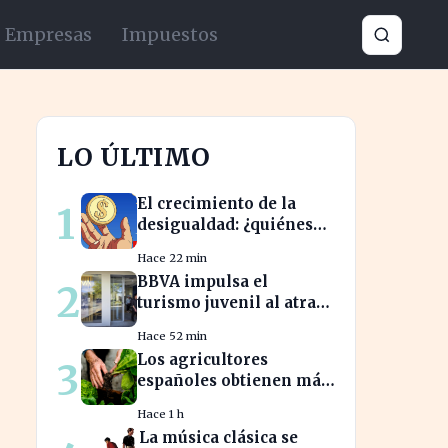
Empresas
Impuestos
LO ÚLTIMO
El crecimiento de la
1
desigualdad: ¿quiénes
son los nuevos
Hace 22 min
millonarios en España?
BBVA impulsa el
2
turismo juvenil al atraer
un millón de jóvenes
Hace 52 min
con nuevas ofertas
Los agricultores
3
españoles obtienen más
seguridad en sus ventas
Hace 1 h
a la UE con nuevos
La música clásica se
contratos