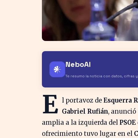
NeboAI
𒀭
Te resumo la noticia con datos, cifras 
E
l portavoz de
Esquerra R
Gabriel Rufián
, anunció
amplia a la izquierda del
PSOE
ofrecimiento tuvo lugar en el
C