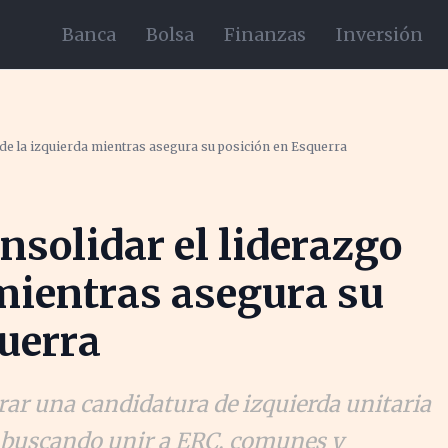
Banca
Bolsa
Finanzas
Inversión
 de la izquierda mientras asegura su posición en Esquerra
nsolidar el liderazgo
 mientras asegura su
uerra
erar una candidatura de izquierda unitaria
, buscando unir a ERC, comunes y