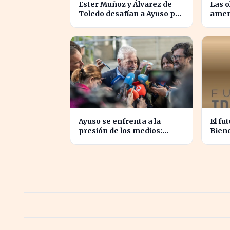
Ester Muñoz y Álvarez de
Las o
Toledo desafían a Ayuso por
amen
el liderazgo de la derecha
PIB e
en el PP
Allia
Ayuso se enfrenta a la
El fu
presión de los medios:
Biene
favores y amenazas en
centr
juego