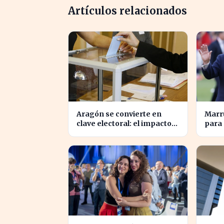
Artículos relacionados
Aragón se convierte en
Marr
clave electoral: el impacto
para 
en las elecciones
Mundi
nacionales
Time