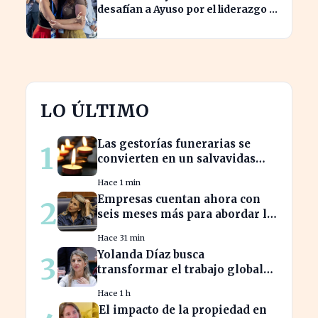
desafían a Ayuso por el liderazgo de
la derecha en el PP
LO ÚLTIMO
Las gestorías funerarias se
1
convierten en un salvavidas
ante el complicado proceso
Hace 1 min
administrativo tras un
Empresas cuentan ahora con
2
fallecimiento.
seis meses más para abordar la
brecha salarial sin
Hace 31 min
restricciones de
Yolanda Díaz busca
3
confidencialidad
transformar el trabajo global
con su propuesta de derechos
Hace 1 h
laborales
El impacto de la propiedad en