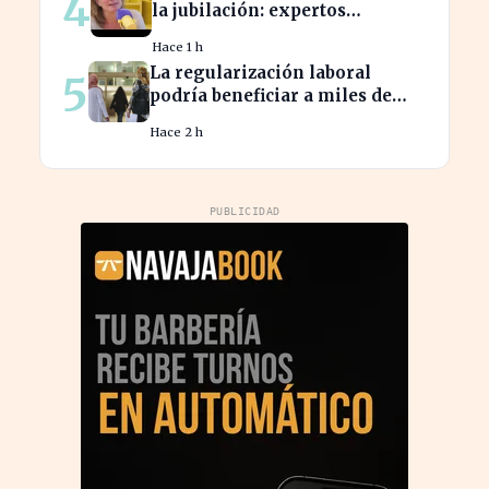
4
la jubilación: expertos
advierten sobre su relevancia
Hace 1 h
tras los 40
La regularización laboral
5
podría beneficiar a miles de
trabajadores en España este
Hace 2 h
año.
PUBLICIDAD