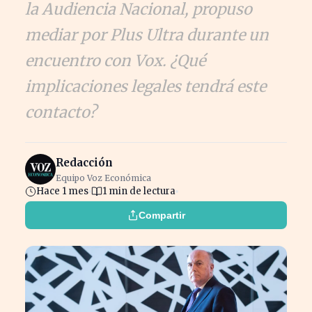
la Audiencia Nacional, propuso
mediar por Plus Ultra durante un
encuentro con Vox. ¿Qué
implicaciones legales tendrá este
contacto?
Redacción
Equipo Voz Económica
Hace 1 mes
1 min de lectura
Compartir