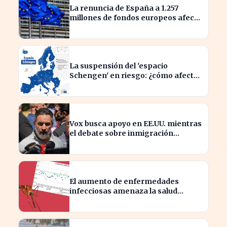
La renuncia de España a 1.257
millones de fondos europeos afecta
a proyectos clave
La suspensión del 'espacio
Schengen' en riesgo: ¿cómo afecta
a los viajeros en Europa?
Vox busca apoyo en EE.UU. mientras
el debate sobre inmigración
marroquí se intensifica
El aumento de enfermedades
infecciosas amenaza la salud
pública por el cambio climático