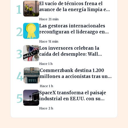
El vacío de técnicos frena el
1
avance de la energía limpia en
España y su futuro incierto
Hace 21 min
Las gestoras internacionales
2
reconfiguran el liderazgo en
julio: ¿quiénes son los nuevos
Hace 51 min
nombrados?
Los inversores celebran la
3
caída del desempleo: Wall
Street cierra en alza
Hace 1 h
Commerzbank destina 1.200
4
millones a accionistas tras un
salto del 94% en beneficios
Hace 1 h
SpaceX transforma el paisaje
5
industrial en EE.UU. con su
nueva megaestructura de 24
Hace 2 h
zonas