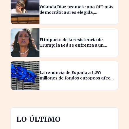
Yolanda Díaz promete una OIT más
democrática si es elegida,
transformando el liderazgo global
El impacto de la resistencia de
Trump: la Fed se enfrenta a un
desafío interno inédito
La renuncia de España a 1.257
millones de fondos europeos afecta
a proyectos clave
LO ÚLTIMO