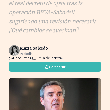
el real decreto de opas tras la
operación BBVA-Sabadell,
sugiriendo una revisión necesaria.
¿Qué cambios se avecinan?
Marta Salcedo
Periodista
Hace 1 mes
1 min de lectura
Compartir