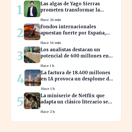
Las algas de Yago Sierras
1
prometen transformar la
contaminación en recursos
Hace 26 min
sostenibles
Fondos internacionales
2
apuestan fuerte por España,
impulsando el IBEX más allá de
Hace 56 min
20.000
Los analistas destacan un
3
potencial de 600 millones en
energías renovables por la
Hace 1 h
celulosa
La factura de 18.400 millones
4
en IA provoca un desplome del
10% en SpaceX
Hace 1 h
La miniserie de Netflix que
5
adapta un clásico literario se
estrena hoy, ¡no te la pierdas!
Hace 2 h