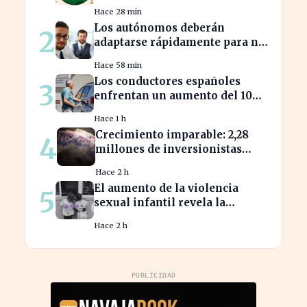
clave para aprovechar el auge
Hace 28 min
bursátil
Los autónomos deberán
2
adaptarse rápidamente para no
perder beneficios en sus
Hace 58 min
nóminas
Los conductores españoles
3
enfrentan un aumento del 10%
en los precios de gasolina
Hace 1 h
desde marzo
Crecimiento imparable: 2,28
4
millones de inversionistas
confían en fondos fiduciarios
Hace 2 h
de $123,7 billones
El aumento de la violencia
5
sexual infantil revela la
vulnerabilidad del hogar
Hace 2 h
familiar
PUBLICIDAD