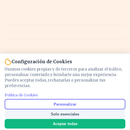
Configuración de Cookies
Usamos cookies propias y de terceros para analizar el tráfico,
personalizar contenido y brindarte una mejor experiencia.
Puedes aceptar todas, rechazarlas o personalizar tus
preferencias.
Política de Cookies
Noticias y análisis de economía, mercados,
Personalizar
inversión y política. Información actualizada
Solo esenciales
para entender lo que mueve tu dinero y tu
país.
Aceptar todas