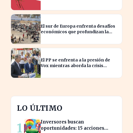
pública por el cambio climático
El sur de Europa enfrenta desafíos
económicos que profundizan la
brecha con el norte
El PP se enfrenta a la presión de
Vox mientras aborda la crisis
migratoria en Ceuta
LO ÚLTIMO
Inversores buscan
1
oportunidades: 15 acciones