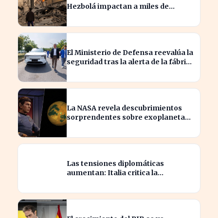
Hezbolá impactan a miles de
familias en Líbano
El Ministerio de Defensa reevalúa la
seguridad tras la alerta de la fábrica
SAIC en Galicia
La NASA revela descubrimientos
sorprendentes sobre exoplanetas
que superan la ficción de 'Star Trek
Las tensiones diplomáticas
aumentan: Italia critica la
respuesta de Sánchez a sus
medidas