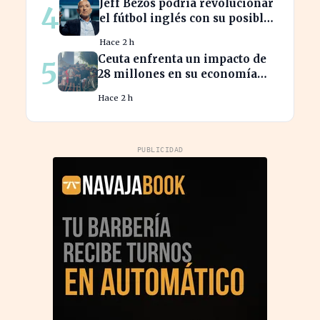
Jeff Bezos podría revolucionar
4
el fútbol inglés con su posible
compra del Liverpool
Hace 2 h
Ceuta enfrenta un impacto de
5
28 millones en su economía
por la crisis migratoria
Hace 2 h
PUBLICIDAD