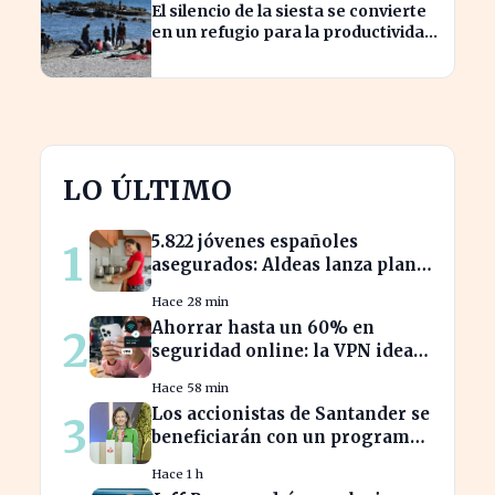
El silencio de la siesta se convierte
en un refugio para la productividad
laboral
LO ÚLTIMO
5.822 jóvenes españoles
1
asegurados: Aldeas lanza plan
de protección hasta los 25 años
Hace 28 min
Ahorrar hasta un 60% en
2
seguridad online: la VPN ideal
para tus vacaciones
Hace 58 min
Los accionistas de Santander se
3
beneficiarán con un programa
de recompra de 1.825 millones
Hace 1 h