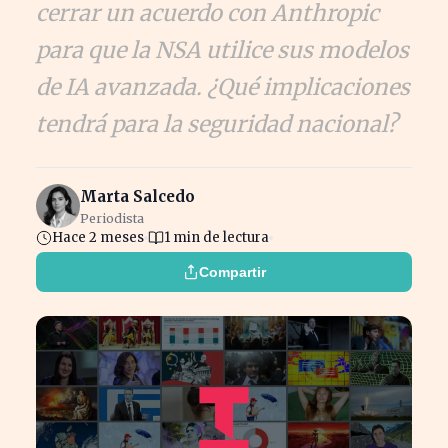
cerrar un acuerdo con Anthropic
para que la NSA utilice sus modelos
de IA avanzada. ¿Qué implicaciones
tendrá para la seguridad nacional?
Marta Salcedo
Periodista
Hace 2 meses
1 min de lectura
Compartir