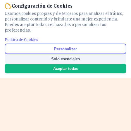
Configuración de Cookies
Usamos cookies propias y de terceros para analizar el tráfico,
personalizar contenido y brindarte una mejor experiencia.
Puedes aceptar todas, rechazarlas o personalizar tus
preferencias.
Política de Cookies
Noticias y análisis de economía, mercados,
Personalizar
inversión y política. Información actualizada
Solo esenciales
para entender lo que mueve tu dinero y tu
país.
Aceptar todas
Nosotros
Cookies
Privacidad
Términos
Política de Contenido