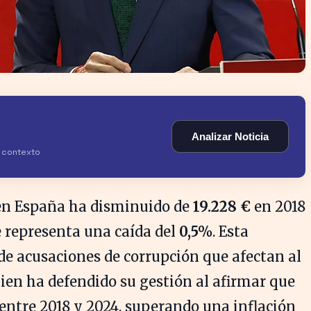
Analizar Noticia
y contexto
 en España ha disminuido de
19.228 €
en 2018
e representa una caída del
0,5%
. Esta
de acusaciones de corrupción que afectan al
uien ha defendido su gestión al afirmar que
entre 2018 y 2024, superando una inflación