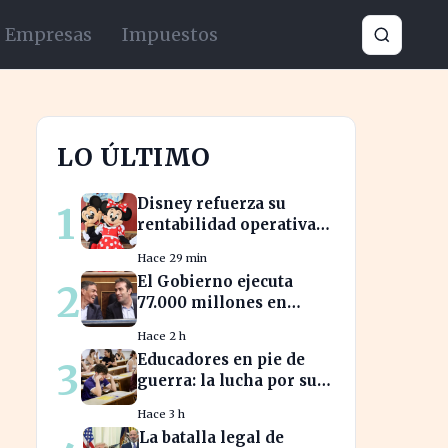
Empresas
Impuestos
LO ÚLTIMO
Disney refuerza su
1
rentabilidad operativa
un 21% en medio de
Hace 29 min
caídas en BPA
El Gobierno ejecuta
2
77.000 millones en
presupuestos
Hace 2 h
prorrogados,
Educadores en pie de
3
desbordando el año 2025
guerra: la lucha por sus
derechos cobra fuerza
Hace 3 h
hoy
La batalla legal de