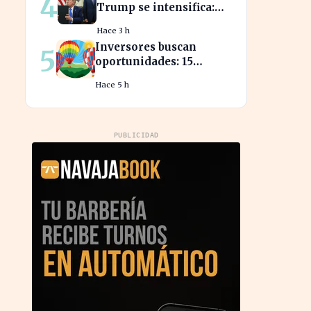
4
Trump se intensifica:
frena la revelación de
Hace 3 h
sus finanzas
Inversores buscan
5
oportunidades: 15
acciones clave para
Hace 5 h
aprovechar el auge
bursátil
PUBLICIDAD