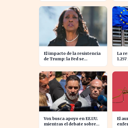
el año 2025
famil
El impacto de la resistencia
La re
de Trump: la Fed se
1.257
enfrenta a un desafío
europ
interno inédito
proye
Vox busca apoyo en EE.UU.
El a
mientras el debate sobre
enfe