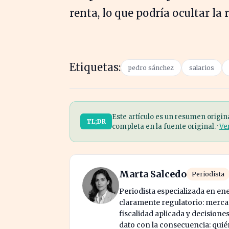
renta, lo que podría ocultar la 
Etiquetas:
pedro sánchez
salarios
Este artículo es un resumen origin
TL;DR
completa en la fuente original. ·
Ve
Marta Salcedo
Periodista
Periodista especializada en en
claramente regulatorio: mercad
fiscalidad aplicada y decisione
dato con la consecuencia: quién