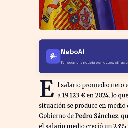
NeboAI
𒀭
Te resumo la noticia con datos, cifras 
E
l salario promedio neto
a
19.123 €
en 2024, lo qu
situación se produce en medio 
Gobierno de
Pedro Sánchez
, q
el salario medio creció un
23%