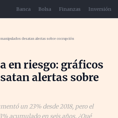
Banca
Bolsa
Finanzas
Inversión
s manipulados desatan alertas sobre corrupción
a en riesgo: gráficos
satan alertas sobre
umentó un 23% desde 2018, pero el
3,3% acumulado en seis años. ¿Qué