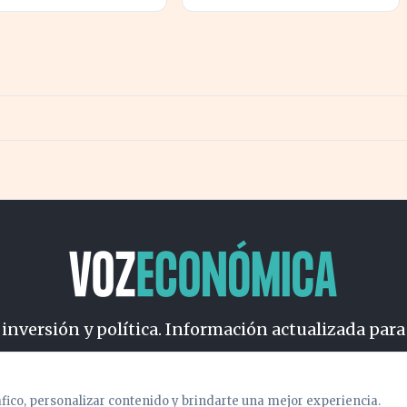
za la salud pública
profundizan la brecha con
l cambio climático
el norte
 inversión y política. Información actualizada para
osotros
Cookies
Privacidad
Términos
Política de Conteni
áfico, personalizar contenido y brindarte una mejor experiencia.