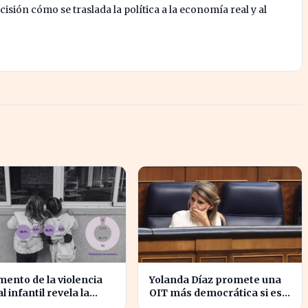
isión cómo se traslada la política a la economía real y al
mento de la violencia
Yolanda Díaz promete una
l infantil revela la
OIT más democrática si es
rabilidad del hogar
elegida, transformando el