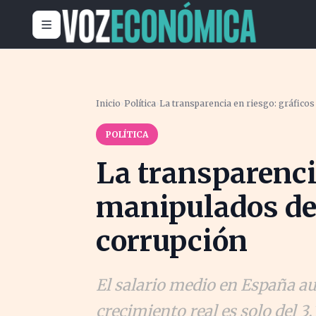
Inicio
›
Política
›
La transparencia en riesgo: gráfico
POLÍTICA
La transparenci
manipulados de
corrupción
El salario medio en España a
crecimiento real es solo del 