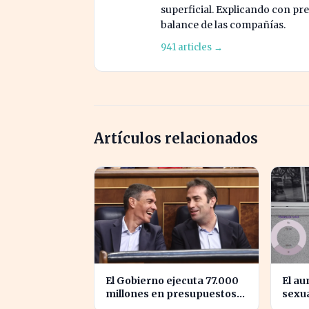
superficial. Explicando con prec
balance de las compañías.
941 articles →
Artículos relacionados
El Gobierno ejecuta 77.000
El au
millones en presupuestos
sexua
prorrogados, desbordando
vulne