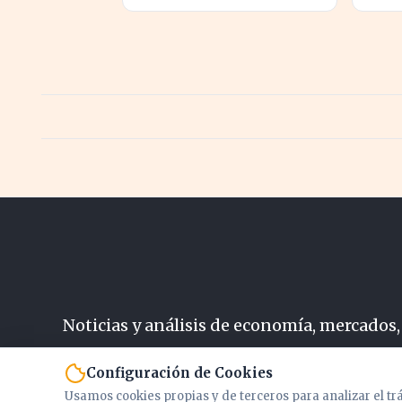
inmigración marroquí se
amena
intensifica
por e
Noticias y análisis de economía, mercados,
N
Configuración de Cookies
Usamos cookies propias y de terceros para analizar el tr