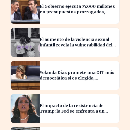
El Gobierno ejecuta 77.000 millones
en presupuestos prorrogados,
desbordando el año 2025
El aumento de la violencia sexual
infantil revela la vulnerabilidad del
hogar familiar
Yolanda Díaz promete una OIT más
democrática si es elegida,
transformando el liderazgo global
El impacto de la resistencia de
Trump: la Fed se enfrenta a un
desafío interno inédito