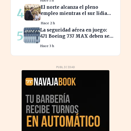
Hace 1 h
El norte alcanza el pleno
4
empleo mientras el sur lidia
con tasas de paro alarmantes
Hace 2 h
La seguridad aérea en juego:
5
471 Boeing 737 MAX deben ser
inspeccionados urgentemente
Hace 3 h
PUBLICIDAD