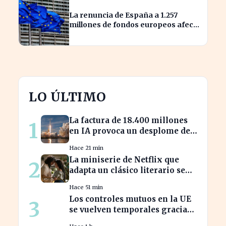
La renuncia de España a 1.257
millones de fondos europeos afecta
a proyectos clave
LO ÚLTIMO
La factura de 18.400 millones
1
en IA provoca un desplome del
10% en SpaceX
Hace 21 min
La miniserie de Netflix que
2
adapta un clásico literario se
estrena hoy, ¡no te la pierdas!
Hace 51 min
Los controles mutuos en la UE
3
se vuelven temporales gracias
a España e Italia