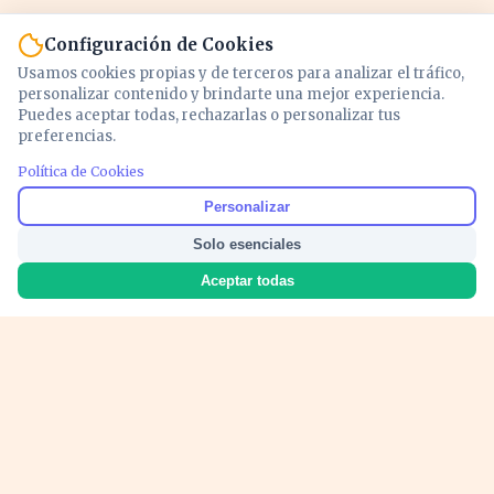
Configuración de Cookies
Usamos cookies propias y de terceros para analizar el tráfico,
personalizar contenido y brindarte una mejor experiencia.
Puedes aceptar todas, rechazarlas o personalizar tus
preferencias.
Política de Cookies
Noticias y análisis de economía, mercados,
Personalizar
inversión y política. Información actualizada
Solo esenciales
para entender lo que mueve tu dinero y tu
país.
Aceptar todas
Nosotros
Cookies
Privacidad
Términos
Política de Contenido