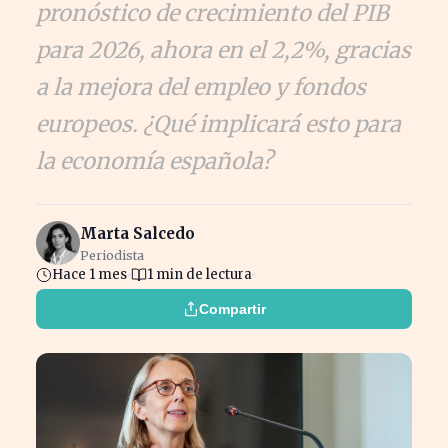
pronóstico de crecimiento del PIB
para 2026, ahora en el 2,2%, gracias
a la mejora del empleo y fondos
europeos. ¿Qué implicará esto para
la economía española?
Marta Salcedo
Periodista
Hace 1 mes
1 min de lectura
Compartir