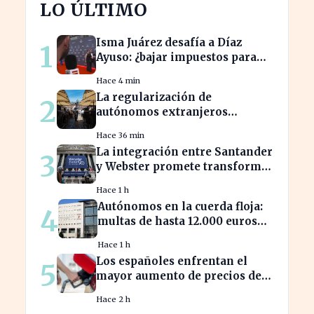
LO ÚLTIMO
Isma Juárez desafía a Díaz
1
Ayuso: ¿bajar impuestos para
acceder a la F1?
Hace 4 min
La regularización de
2
autónomos extranjeros
transforma el panorama del
Hace 36 min
empleo turístico
La integración entre Santander
3
y Webster promete transformar
el sector financiero en semanas
Hace 1 h
Autónomos en la cuerda floja:
4
multas de hasta 12.000 euros
por alta tardía
Hace 1 h
Los españoles enfrentan el
5
mayor aumento de precios de
carburantes en dos décadas
Hace 2 h
durante el verano