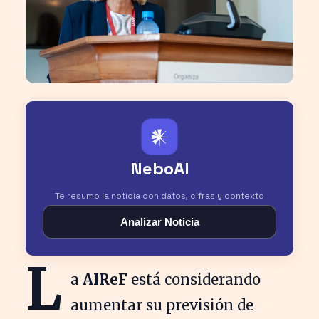
𒀭
NeboAI
Te resumo la noticia con datos, cifras y contexto
Analizar Noticia
L
a
AIReF
está considerando
aumentar su previsión de