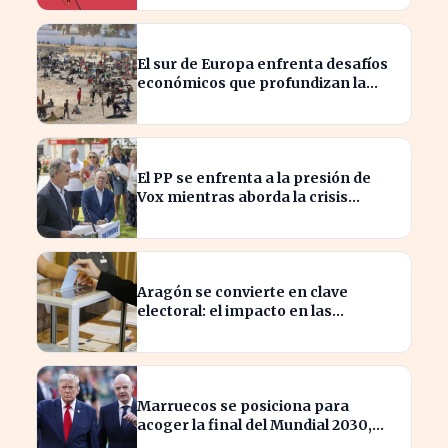
El sur de Europa enfrenta desafíos
económicos que profundizan la
brecha con el norte
El PP se enfrenta a la presión de
Vox mientras aborda la crisis
migratoria en Ceuta
Aragón se convierte en clave
electoral: el impacto en las
elecciones nacionales
Marruecos se posiciona para
acoger la final del Mundial 2030,
según 'The Times