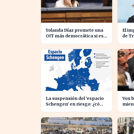
Yolanda Díaz promete una
El im
OIT más democrática si es
de Tr
elegida, transformando el
enfre
liderazgo global
inter
La suspensión del 'espacio
Vox b
Schengen' en riesgo: ¿cómo
mient
afecta a los viajeros en
inmi
Europa?
inten