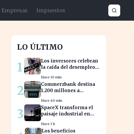
Empresas
Impuestos
LO ÚLTIMO
Los inversores celebran
1
la caída del desempleo:
Wall Street cierra en
Hace 10 min
alza
Commerzbank destina
2
1.200 millones a
accionistas tras un salto
Hace 40 min
del 94% en beneficios
SpaceX transforma el
3
paisaje industrial en
EE.UU. con su nueva
Hace 1 h
megaestructura de 24
Los beneficios
zonas