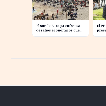
El sur de Europa enfrenta
El PP
desafíos económicos que
presi
profundizan la brecha con
abord
el norte
en C