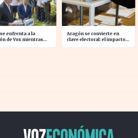
 se enfrenta a la
Aragón se convierte en
ón de Vox mientras
clave electoral: el impacto
a la crisis migratoria
en las elecciones
euta
nacionales