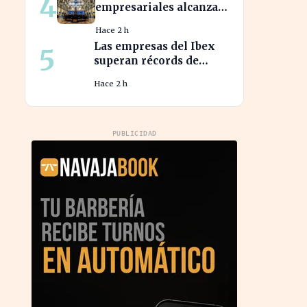
4
empresariales alcanzan
niveles récord,
Hace 2 h
impulsando la
Las empresas del Ibex
5
inversión en el sector
superan récords de
beneficios, impulsando
Hace 2 h
la economía española
PUBLICIDAD