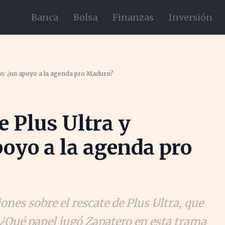
Banca
Bolsa
Finanzas
Inversión
ero: ¿un apoyo a la agenda pro Maduro?
e Plus Ultra y
poyo a la agenda pro
nes sobre el rescate de Plus Ultra, que
 ¿Qué papel jugó Zapatero en esta trama