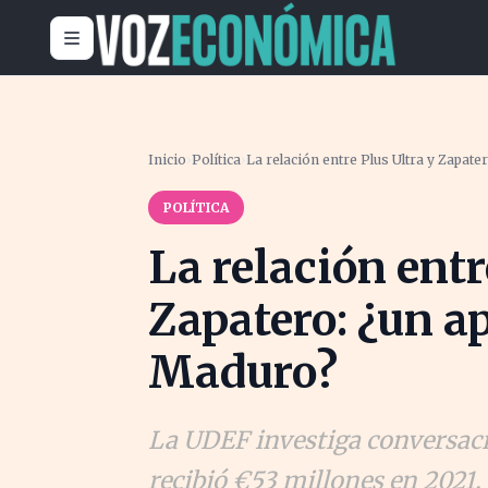
Inicio
›
Política
›
La relación entre Plus Ultra y Zapat
POLÍTICA
La relación entr
Zapatero: ¿un a
Maduro?
La UDEF investiga conversacio
recibió €53 millones en 2021.