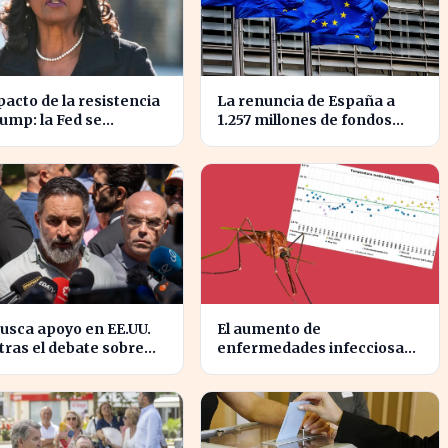
pacto de la resistencia
La renuncia de España a
ump: la Fed se
1.257 millones de fondos
nta a un desafío
europeos afecta a
no inédito
proyectos clave
usca apoyo en EE.UU.
El aumento de
ras el debate sobre
enfermedades infecciosas
gración marroquí se
amenaza la salud pública
sifica
por el cambio climático