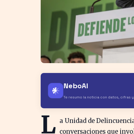
NeboAI
𒀭
Te resumo la noticia con datos, cifras 
L
a Unidad de Delincuencia
conversaciones que invol