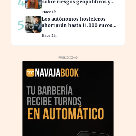
4
sobre riesgos geopolíticos y
tecnológicos cruciales
Hace 1 h
Los autónomos hosteleros
5
ahorrarán hasta 11.000 euros
en renovación de maquinaria
Hace 2 h
energética
PUBLICIDAD