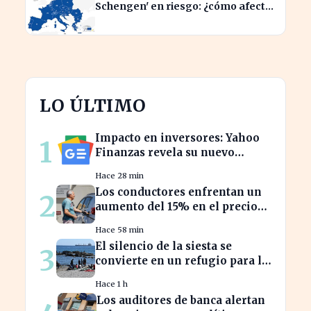
Schengen' en riesgo: ¿cómo afecta
a los viajeros en Europa?
LO ÚLTIMO
Impacto en inversores: Yahoo
1
Finanzas revela su nuevo
calendario de divisiones de
Hace 28 min
acciones
Los conductores enfrentan un
2
aumento del 15% en el precio
de la gasolina desde marzo
Hace 58 min
El silencio de la siesta se
3
convierte en un refugio para la
productividad laboral
Hace 1 h
Los auditores de banca alertan