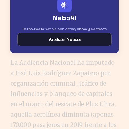
𒀭
NeboAI
Te resumo la noticia con datos, cifras y contexto
Analizar Noticia
La Audiencia Nacional ha imputado
a José Luis Rodríguez Zapatero por
organización criminal , tráfico de
influencias y blanqueo de capitales
en el marco del rescate de Plus Ultra,
aquella aerolínea diminuta (apenas
170.000 pasajeros en 2019 frente a los