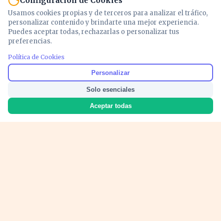
Configuración de Cookies
Usamos cookies propias y de terceros para analizar el tráfico,
personalizar contenido y brindarte una mejor experiencia.
Puedes aceptar todas, rechazarlas o personalizar tus
preferencias.
Política de Cookies
Noticias y análisis de economía, mercados,
Personalizar
inversión y política. Información actualizada
Solo esenciales
para entender lo que mueve tu dinero y tu
país.
Aceptar todas
Nosotros
Cookies
Privacidad
Términos
Política de Contenido
© 2026 VOZECONOMICA. Todos los derechos reservados.