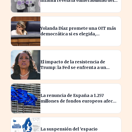
infantil revela la vulnerabilidad del
hogar familiar
Yolanda Díaz promete una OIT más
democrática si es elegida,
transformando el liderazgo global
El impacto de la resistencia de
Trump: la Fed se enfrenta a un
desafío interno inédito
La renuncia de España a 1.257
millones de fondos europeos afecta
a proyectos clave
La suspensión del 'espacio