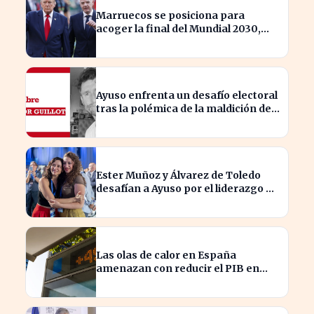
Marruecos se posiciona para
acoger la final del Mundial 2030,
según 'The Times
Ayuso enfrenta un desafío electoral
tras la polémica de la maldición de
Malinche
Ester Muñoz y Álvarez de Toledo
desafían a Ayuso por el liderazgo de
la derecha en el PP
Las olas de calor en España
amenazan con reducir el PIB en
hasta un 1,4% según Allianz