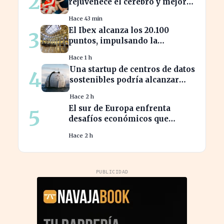
2
rejuvenece el cerebro y mejora
la salud mental
Hace 43 min
El Ibex alcanza los 20.100
3
puntos, impulsando la
confianza en el mercado
Hace 1 h
español
Una startup de centros de datos
4
sostenibles podría alcanzar
una valoración de 2.000
Hace 2 h
millones
El sur de Europa enfrenta
5
desafíos económicos que
profundizan la brecha con el
Hace 2 h
norte
PUBLICIDAD