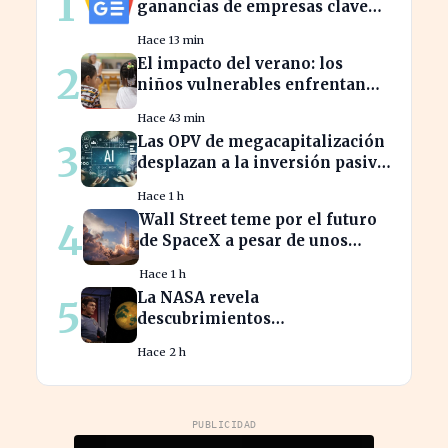
1
ganancias de empresas clave
que moverán el mercado hoy
Hace 13 min
El impacto del verano: los
2
niños vulnerables enfrentan
mayores brechas educativas y
Hace 43 min
sociales
Las OPV de megacapitalización
3
desplazan a la inversión pasiva
en el rally de la IA
Hace 1 h
Wall Street teme por el futuro
4
de SpaceX a pesar de unos
ingresos de 7.814 millones
Hace 1 h
La NASA revela
5
descubrimientos
sorprendentes sobre
Hace 2 h
exoplanetas que superan la
ficción de 'Star Trek
PUBLICIDAD