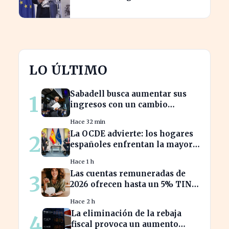
preocupación en el Gobierno
LO ÚLTIMO
Sabadell busca aumentar sus
1
ingresos con un cambio
estratégico bajo Armengol
Hace 32 min
La OCDE advierte: los hogares
2
españoles enfrentan la mayor
caída de ingresos en tres años
Hace 1 h
Las cuentas remuneradas de
3
2026 ofrecen hasta un 5% TIN:
¿estás aprovechando tu dinero?
Hace 2 h
La eliminación de la rebaja
4
fiscal provoca un aumento