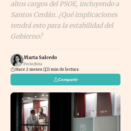
altos cargos del PSOE, incluyendo a
Santos Cerdán. ¿Qué implicaciones
tendrá esto para la estabilidad del
Gobierno?
Marta Salcedo
Periodista
Hace 2 meses
1 min de lectura
Compartir