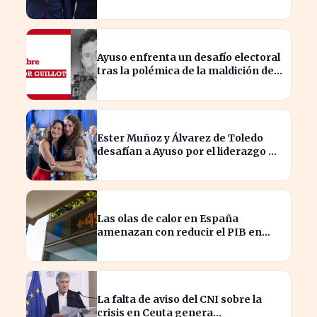
según 'The Times
Ayuso enfrenta un desafío electoral
tras la polémica de la maldición de
Malinche
Ester Muñoz y Álvarez de Toledo
desafían a Ayuso por el liderazgo de
la derecha en el PP
Las olas de calor en España
amenazan con reducir el PIB en
hasta un 1,4% según Allianz
La falta de aviso del CNI sobre la
crisis en Ceuta genera