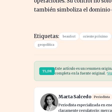
operaciones. Su control no solo
también simboliza el dominio e
Etiquetas:
beaufort
oriente próximo
geopolítica
Este artículo es un resumen origin
TL;DR
completa en la fuente original. ·
Ve
Marta Salcedo
Periodista
Periodista especializada en en
claramente regulatorio: mercad