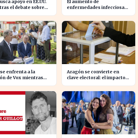
usca apoyo en EE.UU.
El aumento de
ras el debate sobre
enfermedades infecciosas
gración marroquí se
amenaza la salud pública
sifica
por el cambio climático
 se enfrenta a la
Aragón se convierte en
ón de Vox mientras
clave electoral: el impacto
a la crisis migratoria
en las elecciones
euta
nacionales