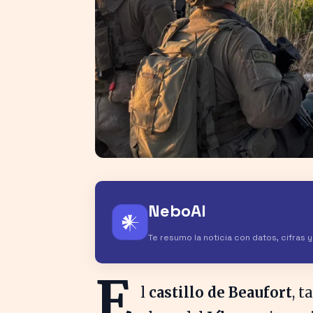
NeboAI
𒀭
Te resumo la noticia con datos, cifras 
E
l
castillo de Beaufort
, 