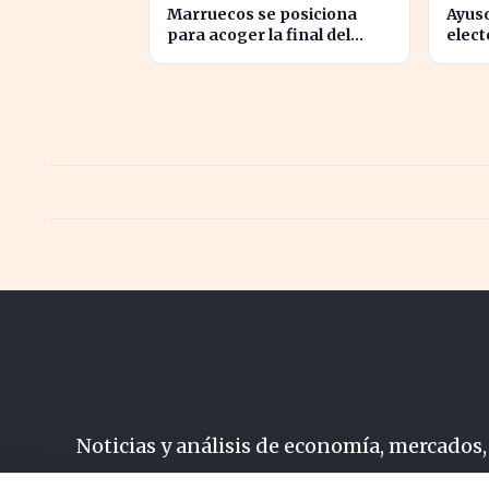
Marruecos se posiciona
Ayuso
para acoger la final del
elect
Mundial 2030, según 'The
la ma
Times
Noticias y análisis de economía, mercados,