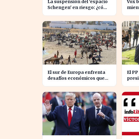
La suspensión del 'espacio
Vox b
Schengen' en riesgo: ¿cómo
mient
afecta a los viajeros en
inmi
Europa?
inten
El sur de Europa enfrenta
El PP
desafíos económicos que
presi
profundizan la brecha con
abord
el norte
en C