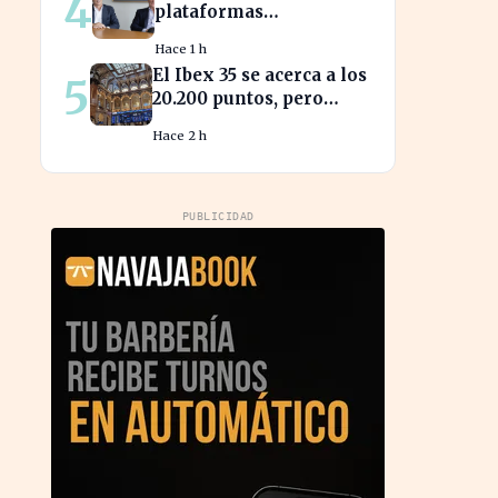
4
plataformas
transforman los
Hace 1 h
mercados privados y
El Ibex 35 se acerca a los
5
redefinen la
20.200 puntos, pero
competencia
sigue sin alcanzar
Hace 2 h
máximos históricos
PUBLICIDAD