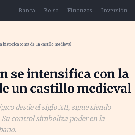
Banca
Bolsa
Finanzas
Inversión
la histórica toma de un castillo medieval
n se intensifica con la
de un castillo medieval
égico desde el siglo XII, sigue siendo
. Su control simboliza poder en la
íbano.