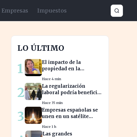
Empresas
Impuestos
LO ÚLTIMO
El impacto de la
1
propiedad en la
jubilación: expertos
Hace 4 min
advierten sobre su
La regularización
2
relevancia tras los 40
laboral podría beneficiar
a miles de trabajadores
Hace 35 min
en España este año.
Empresas españolas se
3
unen en un satélite
innovador para
Hace 1 h
monitorear tormentas
Las grandes
europeas