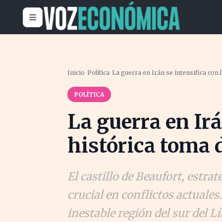
Inicio
›
Política
›
La guerra en Irán se intensifica con 
POLÍTICA
La guerra en Irá
histórica toma 
El castillo de Beaufort, estrat
crucial en conflictos actuales
inestable región del sur del L