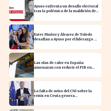
Ayuso enfrenta un desafío electoral
tras la polémica de la maldición de
Malinche
Ester Muñoz y Álvarez de Toledo
desafían a Ayuso por el liderazgo de
la derecha en el PP
Las olas de calor en España
amenazan con reducir el PIB en
hasta un 1,4% según Allianz
La falta de aviso del CNI sobre la
crisis en Ceuta genera
preocupación en el Gobierno