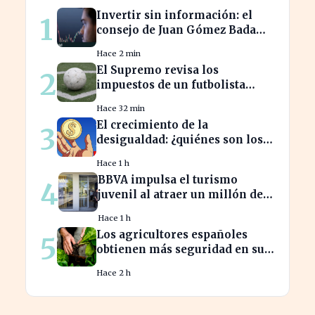
Invertir sin información: el
1
consejo de Juan Gómez Bada
que puede costar caro
Hace 2 min
El Supremo revisa los
2
impuestos de un futbolista
cedido, afectando su
Hace 32 min
patrimonio en España
El crecimiento de la
3
desigualdad: ¿quiénes son los
nuevos millonarios en España?
Hace 1 h
BBVA impulsa el turismo
4
juvenil al atraer un millón de
jóvenes con nuevas ofertas
Hace 1 h
Los agricultores españoles
5
obtienen más seguridad en sus
ventas a la UE con nuevos
Hace 2 h
contratos