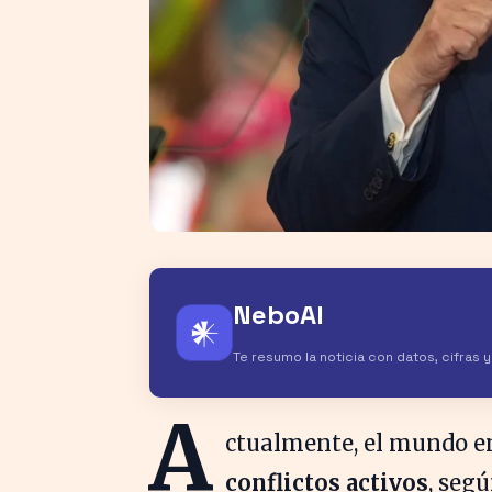
NeboAI
𒀭
Te resumo la noticia con datos, cifras 
A
ctualmente, el mundo e
conflictos activos
, seg