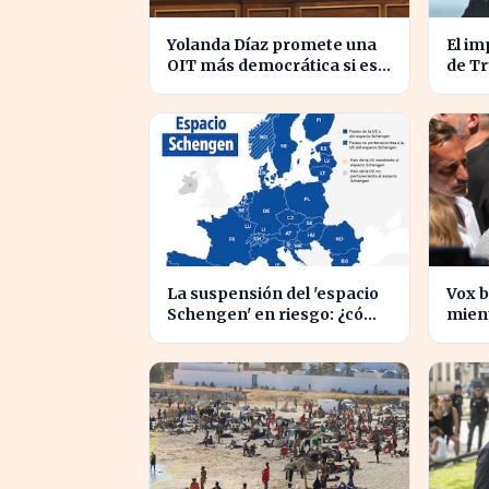
Yolanda Díaz promete una
El im
OIT más democrática si es
de Tr
elegida, transformando el
enfre
liderazgo global
inter
La suspensión del 'espacio
Vox b
Schengen' en riesgo: ¿cómo
mient
afecta a los viajeros en
inmi
Europa?
inten