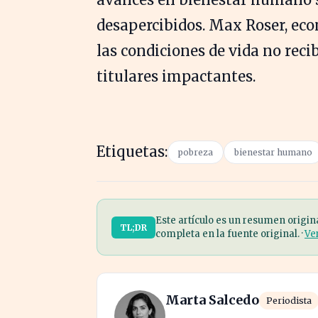
desapercibidos. Max Roser, eco
las condiciones de vida no rec
titulares impactantes.
Etiquetas:
pobreza
bienestar humano
Este artículo es un resumen origin
TL;DR
completa en la fuente original. ·
Ve
Marta Salcedo
Periodista