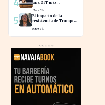
4
una OIT más
democrática si es
Hace 2 h
elegida, transformando
El impacto de la
5
el liderazgo global
resistencia de Trump: la
Fed se enfrenta a un
Hace 2 h
desafío interno inédito
PUBLICIDAD