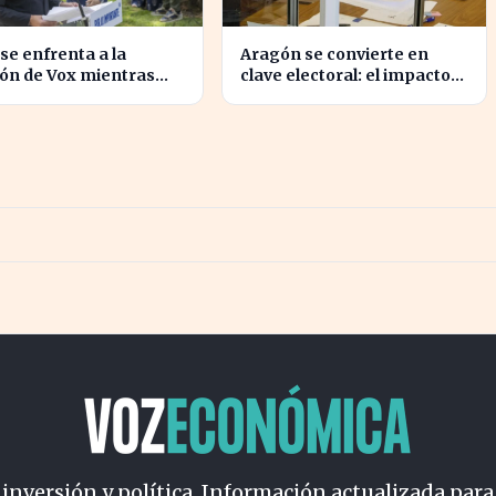
 se enfrenta a la
Aragón se convierte en
ón de Vox mientras
clave electoral: el impacto
a la crisis migratoria
en las elecciones
euta
nacionales
 inversión y política. Información actualizada para