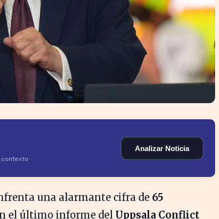
Analizar Noticia
y contexto
nfrenta una alarmante cifra de
65
ún el último informe del
Uppsala Conflict