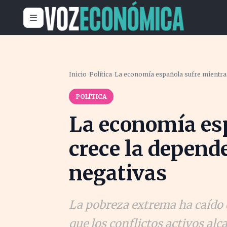
Inicio
›
Política
›
La economía española sufre mientras
POLÍTICA
La economía es
crece la depend
negativas
La pobreza extrema ha caído 
que los conflictos activos al