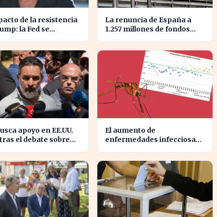
pacto de la resistencia
La renuncia de España a
ump: la Fed se
1.257 millones de fondos
nta a un desafío
europeos afecta a
no inédito
proyectos clave
usca apoyo en EE.UU.
El aumento de
ras el debate sobre
enfermedades infecciosas
gración marroquí se
amenaza la salud pública
sifica
por el cambio climático