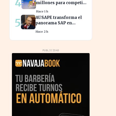
4
millones para competir
con las grandes
Hace 1 h
tecnológicas de EE.UU.
AUSAPE transforma el
5
panorama SAP en
España tras tres décadas
Hace 2 h
de innovación
PUBLICIDAD