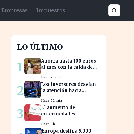
Empresas
Impuestos
LO ÚLTIMO
Ahorra hasta 100 euros
1
al mes con la caída de
precios en alimentos
Hace 23 min
esenciales
Los inversores desvían
2
la atención hacia
Oriente Medio mientras
Hace 52 min
Wall Street se desploma
El aumento de
3
enfermedades
infecciosas amenaza la
Hace 1 h
salud pública por el
Europa destina 5.000
cambio climático