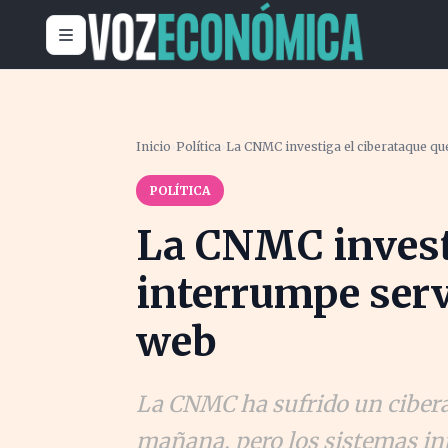
Inicio
›
Política
›
La CNMC investiga el ciberataque qu
POLÍTICA
La CNMC investi
interrumpe serv
web
La CNMC ha sufrido un cibera
mañana, pero los sistemas in