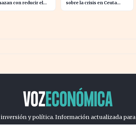
azan con reducir el
sobre la crisis en Ceuta
n hasta un 1,4% según
genera preocupación en el
nz
Gobierno
 inversión y política. Información actualizada para
osotros
Cookies
Privacidad
Términos
Política de Conteni