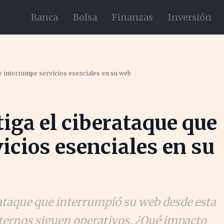
Banca
Bolsa
Finanzas
Inversión
e interrumpe servicios esenciales en su web
ga el ciberataque que
icios esenciales en su
taque que interrumpió su web desde esta
ternos siguen operativos. ¿Qué impacto