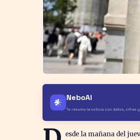
NeboAI
𒀭
Te resumo la noticia con datos, cifras 
D
esde la mañana del juev