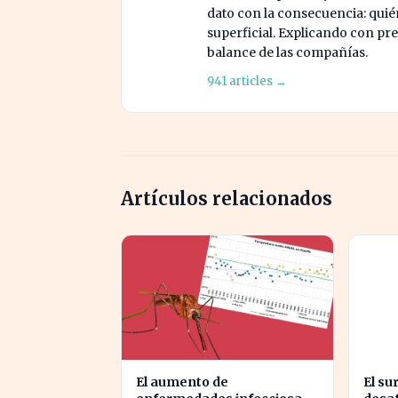
dato con la consecuencia: quién
superficial. Explicando con prec
balance de las compañías.
941 articles →
Artículos relacionados
El aumento de
El su