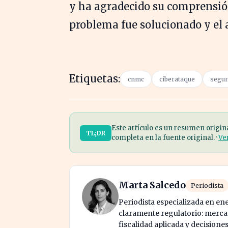
y ha agradecido su comprensión
problema fue solucionado y el a
Etiquetas:
cnmc
ciberataque
segur
Este artículo es un resumen origin
TL;DR
completa en la fuente original. ·
Ve
Marta Salcedo
Periodista
Periodista especializada en en
claramente regulatorio: mercad
fiscalidad aplicada y decisione