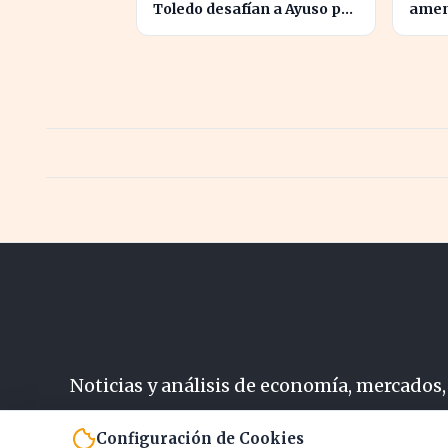
Toledo desafían a Ayuso por
amen
el liderazgo de la derecha
PIB e
en el PP
Allia
Noticias y análisis de economía, mercados,
N
Configuración de Cookies