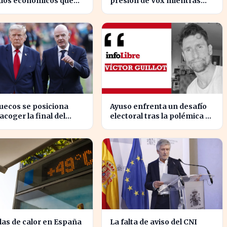
fíos económicos que
presión de Vox mientras
ndizan la brecha con
aborda la crisis migratoria
rte
en Ceuta
uecos se posiciona
Ayuso enfrenta un desafío
acoger la final del
electoral tras la polémica de
al 2030, según 'The
la maldición de Malinche
s
las de calor en España
La falta de aviso del CNI