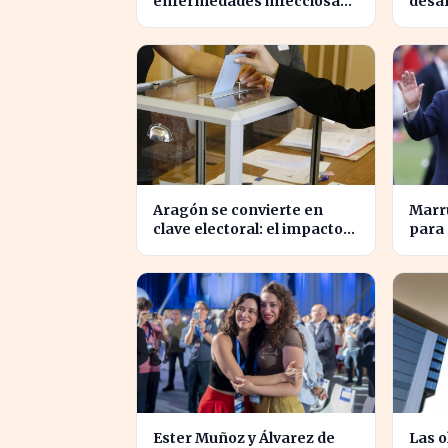
enfermedades infecciosas
desa
amenaza la salud pública
profu
por el cambio climático
el no
Aragón se convierte en
Marr
clave electoral: el impacto
para 
en las elecciones
Mundi
nacionales
Time
Ester Muñoz y Álvarez de
Las o