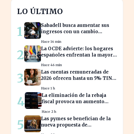
LO ÚLTIMO
Sabadell busca aumentar sus
1
ingresos con un cambio
estratégico bajo Armengol
Hace 16 min
La OCDE advierte: los hogares
2
españoles enfrentan la mayor
caída de ingresos en tres años
Hace 46 min
Las cuentas remuneradas de
3
2026 ofrecen hasta un 5% TIN:
¿estás aprovechando tu dinero?
Hace 1 h
La eliminación de la rebaja
4
fiscal provoca un aumento
récord en los precios de
Hace 2 h
carburante este verano
Las pymes se benefician de la
5
nueva propuesta de
transparencia salarial de Díaz