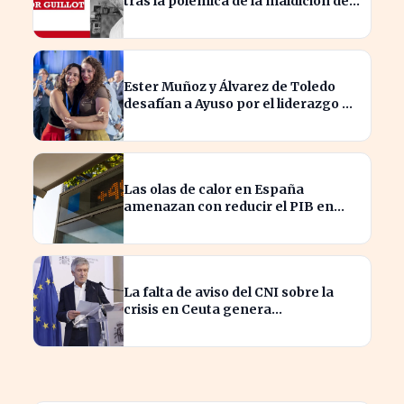
tras la polémica de la maldición de
Malinche
Ester Muñoz y Álvarez de Toledo
desafían a Ayuso por el liderazgo de
la derecha en el PP
Las olas de calor en España
amenazan con reducir el PIB en
hasta un 1,4% según Allianz
La falta de aviso del CNI sobre la
crisis en Ceuta genera
preocupación en el Gobierno