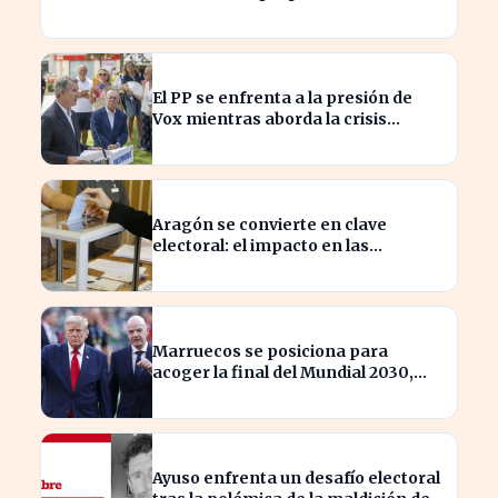
brecha con el norte
El PP se enfrenta a la presión de
Vox mientras aborda la crisis
migratoria en Ceuta
Aragón se convierte en clave
electoral: el impacto en las
elecciones nacionales
Marruecos se posiciona para
acoger la final del Mundial 2030,
según 'The Times
Ayuso enfrenta un desafío electoral