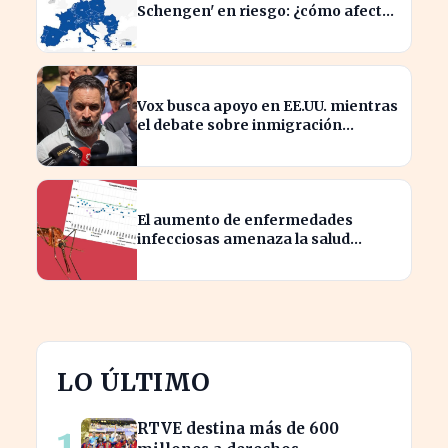
Schengen' en riesgo: ¿cómo afecta
a los viajeros en Europa?
Vox busca apoyo en EE.UU. mientras
el debate sobre inmigración
marroquí se intensifica
El aumento de enfermedades
infecciosas amenaza la salud
pública por el cambio climático
LO ÚLTIMO
RTVE destina más de 600