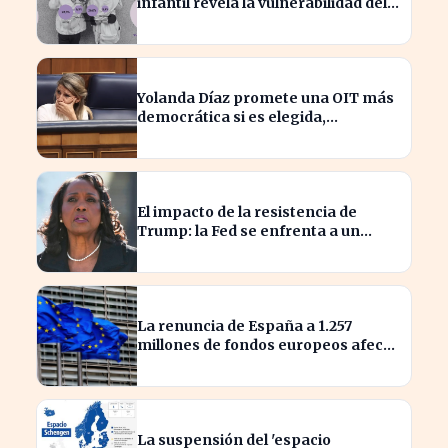
infantil revela la vulnerabilidad del
hogar familiar
Yolanda Díaz promete una OIT más
democrática si es elegida,
transformando el liderazgo global
El impacto de la resistencia de
Trump: la Fed se enfrenta a un
desafío interno inédito
La renuncia de España a 1.257
millones de fondos europeos afecta
a proyectos clave
La suspensión del 'espacio