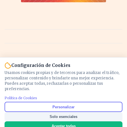
Configuración de Cookies
Usamos cookies propias y de terceros para analizar el tráfico,
personalizar contenido y brindarte una mejor experiencia.
Puedes aceptar todas, rechazarlas o personalizar tus
preferencias.
Política de Cookies
Noticias y análisis de economía, mercados,
Personalizar
inversión y política. Información actualizada
Solo esenciales
para entender lo que mueve tu dinero y tu
país.
Aceptar todas