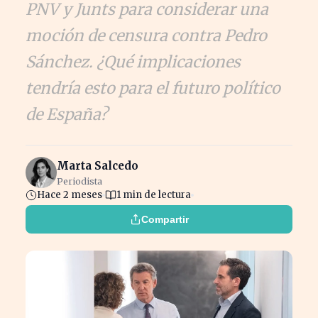
PNV y Junts para considerar una
moción de censura contra Pedro
Sánchez. ¿Qué implicaciones
tendría esto para el futuro político
de España?
Marta Salcedo
Periodista
Hace 2 meses
1 min de lectura
Compartir