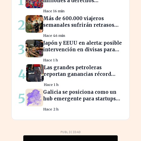
1
millones a derechos
deportivos, impactando la
Hace 16 min
programación futura
Más de 600.000 viajeros
2
semanales sufrirán retrasos
por controles entre España e
Hace 46 min
Italia
Japón y EEUU en alerta: posible
3
intervención en divisas para
frenar la volatilidad
Hace 1 h
Las grandes petroleras
4
reportan ganancias récord
gracias al estancamiento en
Hace 1 h
Irán
Galicia se posiciona como un
5
hub emergente para startups
tecnológicas españolas
Hace 2 h
PUBLICIDAD