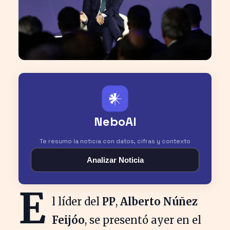
𒀭
NeboAI
Te resumo la noticia con datos, cifras y contexto
Analizar Noticia
E
l líder del
PP
,
Alberto Núñez
Feijóo
, se presentó ayer en el