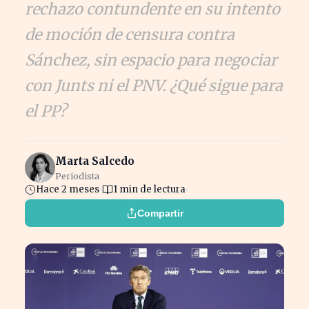
rechazo contundente en su intento
de moción de censura contra
Sánchez, sin espacio para negociar
con Junts ni el PNV. ¿Qué sigue para
el PP?
Marta Salcedo
Periodista
Hace 2 meses
1 min de lectura
Compartir