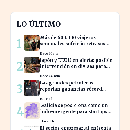
LO ÚLTIMO
Más de 600.000 viajeros
1
semanales sufrirán retrasos
por controles entre España e
Hace 16 min
Italia
Japón y EEUU en alerta: posible
2
intervención en divisas para
frenar la volatilidad
Hace 46 min
Las grandes petroleras
3
reportan ganancias récord
gracias al estancamiento en
Hace 1 h
Irán
Galicia se posiciona como un
4
hub emergente para startups
tecnológicas españolas
Hace 1 h
El sector empresarial enfrenta