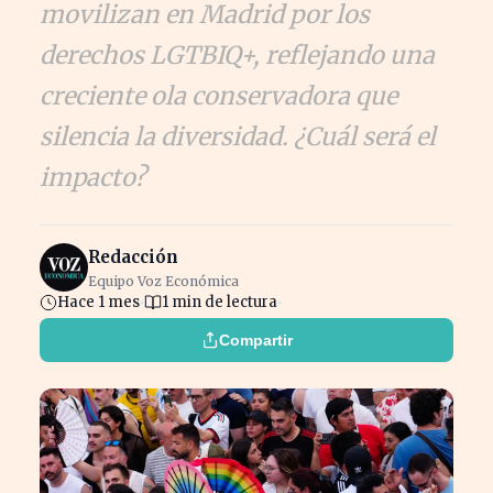
movilizan en Madrid por los
derechos LGTBIQ+, reflejando una
creciente ola conservadora que
silencia la diversidad. ¿Cuál será el
impacto?
Redacción
Equipo Voz Económica
Hace 1 mes
1 min de lectura
Compartir