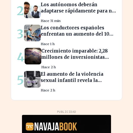
bursátil
Los autónomos deberán
2
adaptarse rápidamente para no
perder beneficios en sus
Hace 31 min
nóminas
Los conductores españoles
3
enfrentan un aumento del 10%
en los precios de gasolina
Hace 1 h
desde marzo
Crecimiento imparable: 2,28
4
millones de inversionistas
confían en fondos fiduciarios
Hace 2 h
de $123,7 billones
El aumento de la violencia
5
sexual infantil revela la
vulnerabilidad del hogar
Hace 2 h
familiar
PUBLICIDAD