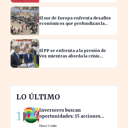
El sur de Europa enfrenta desafíos
económicos que profundizan la
brecha con el norte
El PP se enfrenta a la presión de
Vox mientras aborda la crisis
migratoria en Ceuta
LO ÚLTIMO
Inversores buscan
1
oportunidades: 15 acciones
clave para aprovechar el auge
Hace 1 min