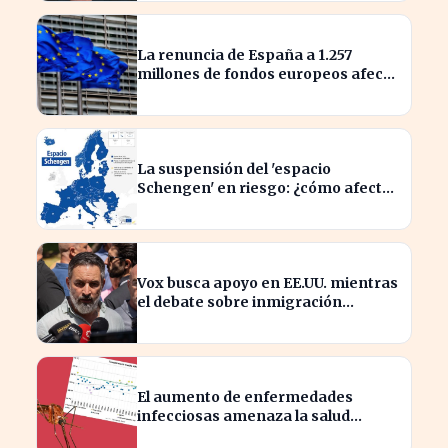
La renuncia de España a 1.257
millones de fondos europeos afecta
a proyectos clave
La suspensión del 'espacio
Schengen' en riesgo: ¿cómo afecta
a los viajeros en Europa?
Vox busca apoyo en EE.UU. mientras
el debate sobre inmigración
marroquí se intensifica
El aumento de enfermedades
infecciosas amenaza la salud
pública por el cambio climático