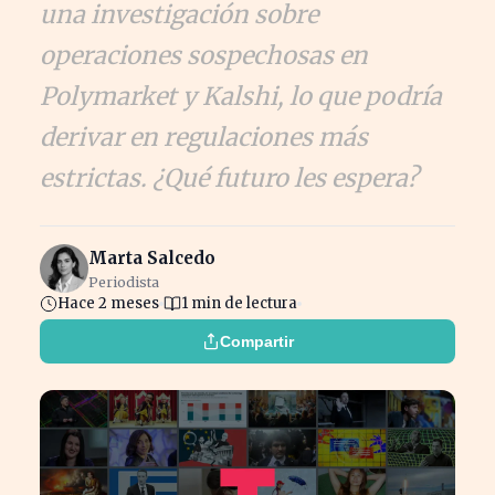
una investigación sobre
operaciones sospechosas en
Polymarket y Kalshi, lo que podría
derivar en regulaciones más
estrictas. ¿Qué futuro les espera?
Marta Salcedo
Periodista
Hace 2 meses
1 min de lectura
Compartir