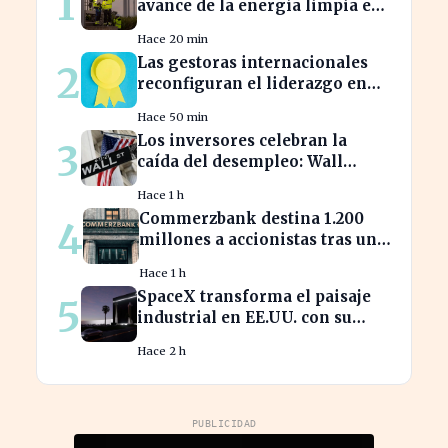
1
avance de la energía limpia en
España y su futuro incierto
Hace 20 min
Las gestoras internacionales
2
reconfiguran el liderazgo en
julio: ¿quiénes son los nuevos
Hace 50 min
nombrados?
Los inversores celebran la
3
caída del desempleo: Wall
Street cierra en alza
Hace 1 h
Commerzbank destina 1.200
4
millones a accionistas tras un
salto del 94% en beneficios
Hace 1 h
SpaceX transforma el paisaje
5
industrial en EE.UU. con su
nueva megaestructura de 24
Hace 2 h
zonas
PUBLICIDAD