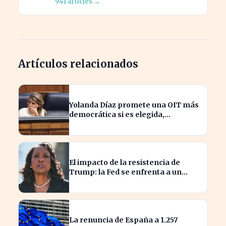
941 articles →
Artículos relacionados
Yolanda Díaz promete una OIT más
democrática si es elegida,
transformando el liderazgo global
El impacto de la resistencia de
Trump: la Fed se enfrenta a un
desafío interno inédito
La renuncia de España a 1.257