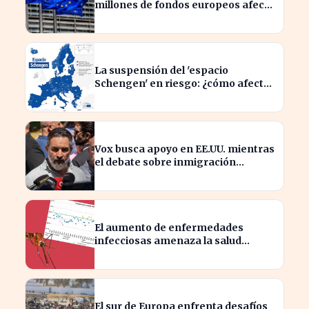
millones de fondos europeos afecta
a proyectos clave
La suspensión del 'espacio
Schengen' en riesgo: ¿cómo afecta
a los viajeros en Europa?
Vox busca apoyo en EE.UU. mientras
el debate sobre inmigración
marroquí se intensifica
El aumento de enfermedades
infecciosas amenaza la salud
pública por el cambio climático
El sur de Europa enfrenta desafíos