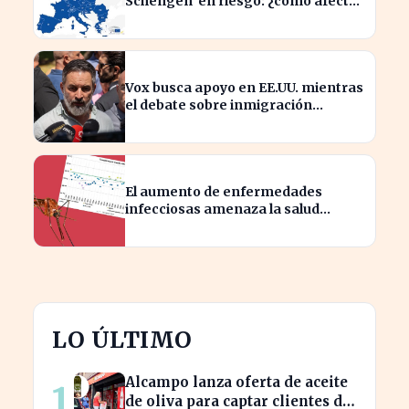
Schengen' en riesgo: ¿cómo afecta
a los viajeros en Europa?
Vox busca apoyo en EE.UU. mientras
el debate sobre inmigración
marroquí se intensifica
El aumento de enfermedades
infecciosas amenaza la salud
pública por el cambio climático
LO ÚLTIMO
Alcampo lanza oferta de aceite
1
de oliva para captar clientes de