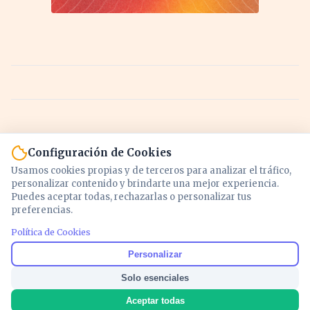
Configuración de Cookies
Usamos cookies propias y de terceros para analizar el tráfico,
personalizar contenido y brindarte una mejor experiencia.
Puedes aceptar todas, rechazarlas o personalizar tus
preferencias.
Política de Cookies
Noticias y análisis de economía, mercados,
Personalizar
inversión y política. Información actualizada
Solo esenciales
para entender lo que mueve tu dinero y tu
país.
Aceptar todas