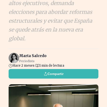
altos ejecutivos, demanda
elecciones para abordar reformas
estructurales y evitar que España
se quede atrás en la nueva era
global.
Marta Salcedo
Periodista
Hace 2 meses
1 min de lectura
Compartir