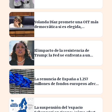
hogar familiar
Yolanda Díaz promete una OIT más
democrática si es elegida,
transformando el liderazgo global
El impacto de la resistencia de
Trump: la Fed se enfrenta a un
desafío interno inédito
La renuncia de España a 1.257
millones de fondos europeos afecta
a proyectos clave
La suspensión del 'espacio