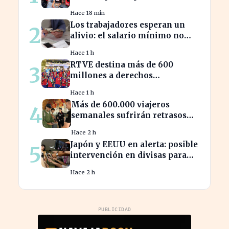
Carrefour este agosto
Hace 18 min
Los trabajadores esperan un
2
alivio: el salario mínimo no
subirá más en 2023
Hace 1 h
RTVE destina más de 600
3
millones a derechos
deportivos, impactando la
Hace 1 h
programación futura
Más de 600.000 viajeros
4
semanales sufrirán retrasos
por controles entre España e
Hace 2 h
Italia
Japón y EEUU en alerta: posible
5
intervención en divisas para
frenar la volatilidad
Hace 2 h
PUBLICIDAD