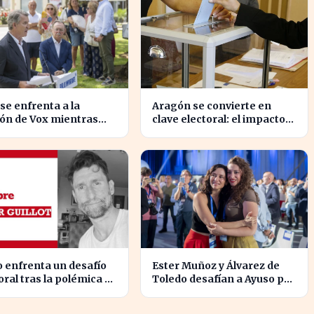
 se enfrenta a la
Aragón se convierte en
ón de Vox mientras
clave electoral: el impacto
a la crisis migratoria
en las elecciones
euta
nacionales
 enfrenta un desafío
Ester Muñoz y Álvarez de
oral tras la polémica de
Toledo desafían a Ayuso por
ldición de Malinche
el liderazgo de la derecha
en el PP