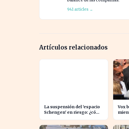
balance de las compañías.
941 articles →
Artículos relacionados
La suspensión del 'espacio
Vox b
Schengen' en riesgo: ¿cómo
mient
afecta a los viajeros en
inmi
Europa?
inten