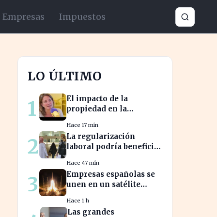
Empresas
Impuestos
LO ÚLTIMO
El impacto de la
1
propiedad en la
jubilación: expertos
Hace 17 min
advierten sobre su
La regularización
2
relevancia tras los 40
laboral podría beneficiar
a miles de trabajadores
Hace 47 min
en España este año.
Empresas españolas se
3
unen en un satélite
innovador para
Hace 1 h
monitorear tormentas
Las grandes
europeas