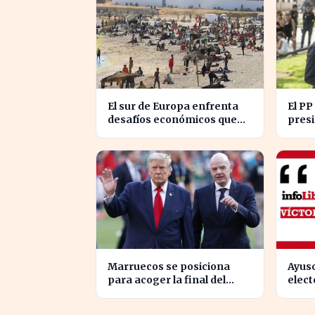
El sur de Europa enfrenta
El PP
desafíos económicos que
presi
profundizan la brecha con
abord
el norte
en C
Marruecos se posiciona
Ayuso
para acoger la final del
elect
Mundial 2030, según 'The
la ma
Times