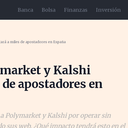
Banca
Bolsa
Finanzas
Inversión
ctará a miles de apostadores en España
lymarket y Kalshi
s de apostadores en
 a Polymarket y Kalshi por operar sin
o sus web. ¿Qué impacto tendrá esto en el