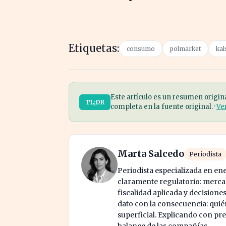
Etiquetas:
consumo
polmarket
kal
Este artículo es un resumen origin
TL;DR
completa en la fuente original. ·
Ve
Marta Salcedo
Periodista
Periodista especializada en en
claramente regulatorio: mercad
fiscalidad aplicada y decisione
dato con la consecuencia: quién
superficial. Explicando con prec