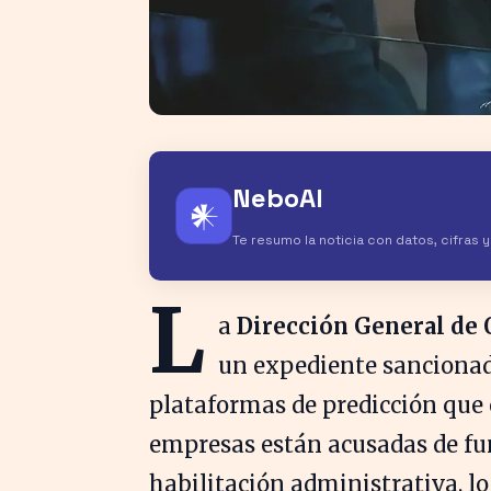
NeboAI
𒀭
Te resumo la noticia con datos, cifras 
L
a
Dirección General de 
un expediente sanciona
plataformas de predicción que o
empresas están acusadas de f
habilitación administrativa, lo