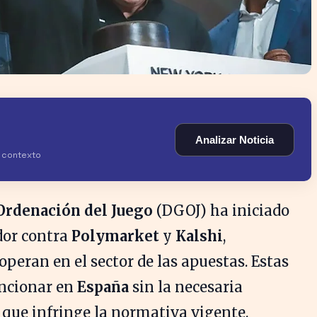
Analizar Noticia
y contexto
Ordenación del Juego
(DGOJ) ha iniciado
dor contra
Polymarket
y
Kalshi
,
peran en el sector de las apuestas. Estas
uncionar en
España
sin la necesaria
 que infringe la normativa vigente.