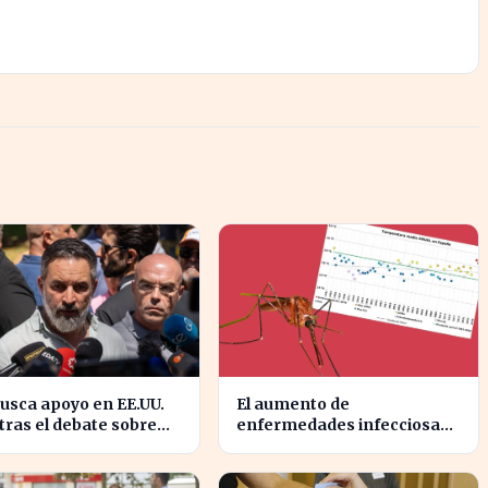
usca apoyo en EE.UU.
El aumento de
ras el debate sobre
enfermedades infecciosas
gración marroquí se
amenaza la salud pública
sifica
por el cambio climático