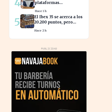
4
plataformas
transforman los
Hace 1 h
mercados privados y
El Ibex 35 se acerca a los
5
redefinen la
20.200 puntos, pero
competencia
sigue sin alcanzar
Hace 2 h
máximos históricos
PUBLICIDAD