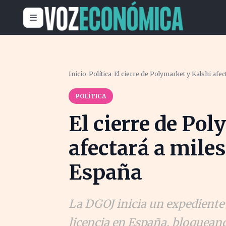
Inicio
›
Política
›
El cierre de Polymarket y Kalshi afe
POLÍTICA
El cierre de Po
afectará a mile
España
La DGOJ inicia un expediente
licencia en España, bloqueand