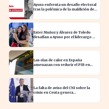
Ayuso enfrenta un desafío electoral
tras la polémica de la maldición de
Malinche
Ester Muñoz y Álvarez de Toledo
desafían a Ayuso por el liderazgo de
la derecha en el PP
Las olas de calor en España
amenazan con reducir el PIB en
hasta un 1,4% según Allianz
La falta de aviso del CNI sobre la
crisis en Ceuta genera
preocupación en el Gobierno