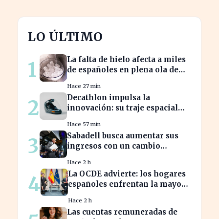
LO ÚLTIMO
La falta de hielo afecta a miles
1
de españoles en plena ola de
calor
Hace 27 min
Decathlon impulsa la
2
innovación: su traje espacial
europeo promete revolucionar
Hace 57 min
la industria
Sabadell busca aumentar sus
3
ingresos con un cambio
estratégico bajo Armengol
Hace 2 h
La OCDE advierte: los hogares
4
españoles enfrentan la mayor
caída de ingresos en tres años
Hace 2 h
Las cuentas remuneradas de