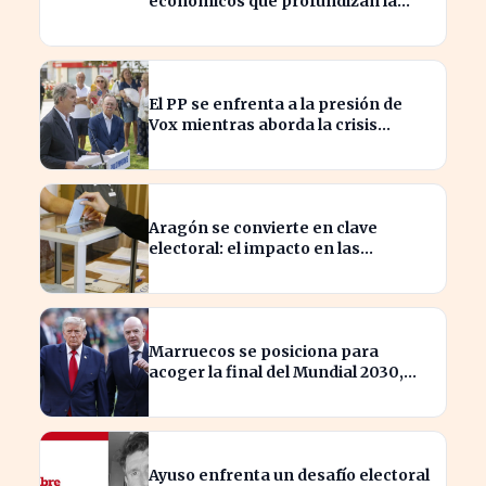
económicos que profundizan la
brecha con el norte
El PP se enfrenta a la presión de
Vox mientras aborda la crisis
migratoria en Ceuta
Aragón se convierte en clave
electoral: el impacto en las
elecciones nacionales
Marruecos se posiciona para
acoger la final del Mundial 2030,
según 'The Times
Ayuso enfrenta un desafío electoral