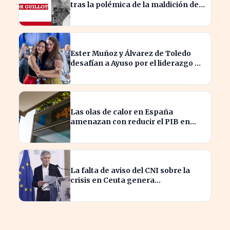
tras la polémica de la maldición de
Malinche
Ester Muñoz y Álvarez de Toledo
desafían a Ayuso por el liderazgo de
la derecha en el PP
Las olas de calor en España
amenazan con reducir el PIB en
hasta un 1,4% según Allianz
La falta de aviso del CNI sobre la
crisis en Ceuta genera
preocupación en el Gobierno