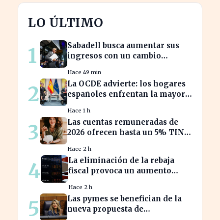
LO ÚLTIMO
Sabadell busca aumentar sus
1
ingresos con un cambio
estratégico bajo Armengol
Hace 49 min
La OCDE advierte: los hogares
2
españoles enfrentan la mayor
caída de ingresos en tres años
Hace 1 h
Las cuentas remuneradas de
3
2026 ofrecen hasta un 5% TIN:
¿estás aprovechando tu dinero?
Hace 2 h
La eliminación de la rebaja
4
fiscal provoca un aumento
récord en los precios de
Hace 2 h
carburante este verano
Las pymes se benefician de la
5
nueva propuesta de
transparencia salarial de Díaz