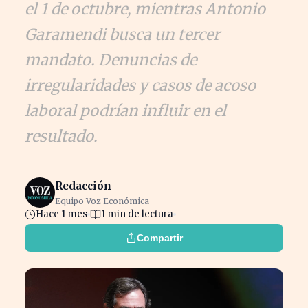
el 1 de octubre, mientras Antonio
Garamendi busca un tercer
mandato. Denuncias de
irregularidades y casos de acoso
laboral podrían influir en el
resultado.
Redacción
Equipo Voz Económica
Hace 1 mes
1 min de lectura
Compartir