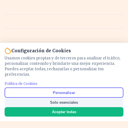
Configuración de Cookies
Usamos cookies propias y de terceros para analizar el tráfico,
personalizar contenido y brindarte una mejor experiencia.
Puedes aceptar todas, rechazarlas o personalizar tus
preferencias.
Política de Cookies
Noticias y análisis de economía, mercados,
Personalizar
inversión y política. Información actualizada
Solo esenciales
para entender lo que mueve tu dinero y tu
país.
Aceptar todas
Nosotros