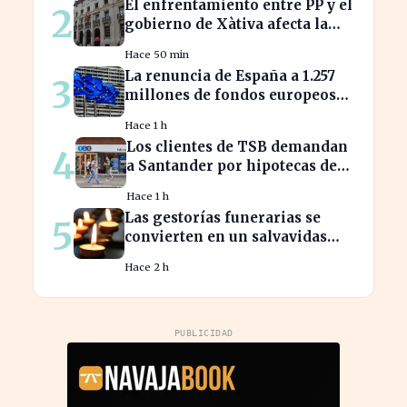
El enfrentamiento entre PP y el
2
internacional
gobierno de Xàtiva afecta la
gestión fiscal local
Hace 50 min
La renuncia de España a 1.257
3
millones de fondos europeos
afecta a proyectos clave
Hace 1 h
Los clientes de TSB demandan
4
a Santander por hipotecas de
Northern Rock afectadas
Hace 1 h
Las gestorías funerarias se
5
convierten en un salvavidas
ante el complicado proceso
Hace 2 h
administrativo tras un
fallecimiento.
PUBLICIDAD