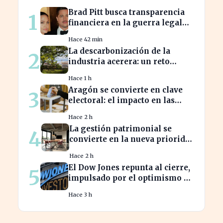
Brad Pitt busca transparencia
1
financiera en la guerra legal
con Angelina Jolie
Hace 42 min
La descarbonización de la
2
industria acerera: un reto
ambiental y económico crucial
Hace 1 h
Aragón se convierte en clave
3
electoral: el impacto en las
elecciones nacionales
Hace 2 h
La gestión patrimonial se
4
convierte en la nueva prioridad
de la banca española
Hace 2 h
El Dow Jones repunta al cierre,
5
impulsado por el optimismo en
tecnología y aeroespacial
Hace 3 h