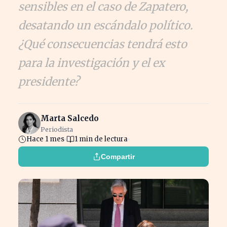
sensibles en el caso de Zapatero,
desatando un escándalo político.
¿Qué consecuencias tendrá esto
para la investigación y el ex
presidente?
Marta Salcedo
Periodista
Hace 1 mes
1 min de lectura
Compartir