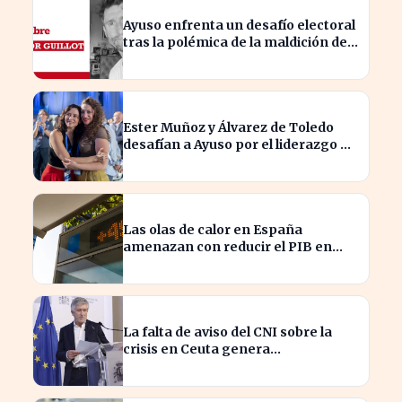
Ayuso enfrenta un desafío electoral
tras la polémica de la maldición de
Malinche
Ester Muñoz y Álvarez de Toledo
desafían a Ayuso por el liderazgo de
la derecha en el PP
Las olas de calor en España
amenazan con reducir el PIB en
hasta un 1,4% según Allianz
La falta de aviso del CNI sobre la
crisis en Ceuta genera
preocupación en el Gobierno