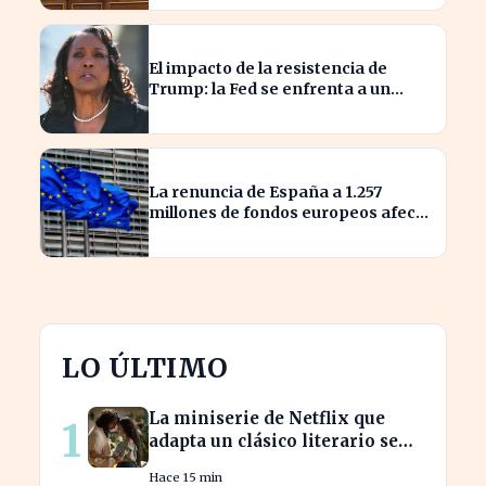
El impacto de la resistencia de
Trump: la Fed se enfrenta a un
desafío interno inédito
La renuncia de España a 1.257
millones de fondos europeos afecta
a proyectos clave
LO ÚLTIMO
La miniserie de Netflix que
1
adapta un clásico literario se
estrena hoy, ¡no te la pierdas!
Hace 15 min