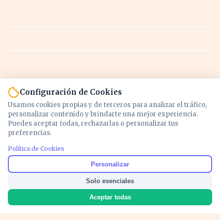
Configuración de Cookies
Usamos cookies propias y de terceros para analizar el tráfico,
personalizar contenido y brindarte una mejor experiencia.
Puedes aceptar todas, rechazarlas o personalizar tus
preferencias.
Política de Cookies
Noticias y análisis de economía, mercados,
Personalizar
inversión y política. Información actualizada
Solo esenciales
para entender lo que mueve tu dinero y tu
país.
Aceptar todas