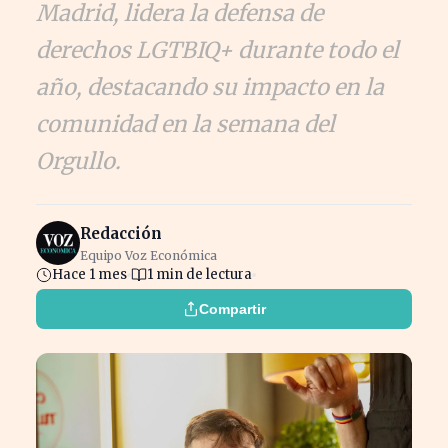
Madrid, lidera la defensa de
derechos LGTBIQ+ durante todo el
año, destacando su impacto en la
comunidad en la semana del
Orgullo.
Redacción
Equipo Voz Económica
Hace 1 mes
1 min de lectura
Compartir