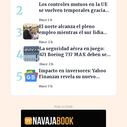
Los controles mutuos en la UE
2
se vuelven temporales gracias
a España e Italia
Hace 1 h
El norte alcanza el pleno
3
empleo mientras el sur lidia
con tasas de paro alarmantes
Hace 2 h
La seguridad aérea en juego:
4
471 Boeing 737 MAX deben ser
inspeccionados urgentemente
Hace 2 h
Impacto en inversores: Yahoo
5
Finanzas revela su nuevo
calendario de divisiones de
Hace 3 h
acciones
PUBLICIDAD