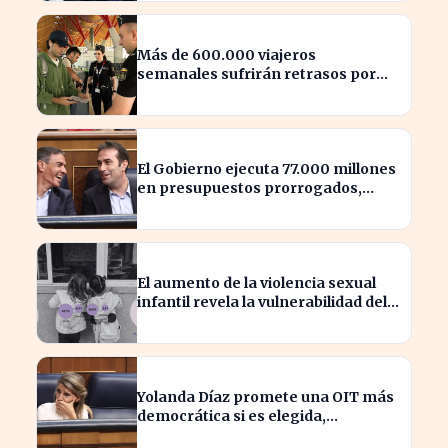
Más de 600.000 viajeros
semanales sufrirán retrasos por
controles entre España e Italia
El Gobierno ejecuta 77.000 millones
en presupuestos prorrogados,
desbordando el año 2025
El aumento de la violencia sexual
infantil revela la vulnerabilidad del
hogar familiar
Yolanda Díaz promete una OIT más
democrática si es elegida,
transformando el liderazgo global