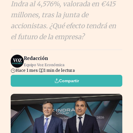
Indra al 4,576%, valorada en €415
millones, tras la junta de
accionistas. ¿Qué efecto tendrá en
el futuro de la empresa?
Redacción
Equipo Voz Económica
Hace 1 mes
1 min de lectura
Compartir