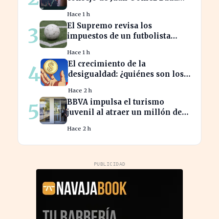
que puede costar caro
Hace 1 h
El Supremo revisa los
3
impuestos de un futbolista
cedido, afectando su
Hace 1 h
patrimonio en España
El crecimiento de la
4
desigualdad: ¿quiénes son los
nuevos millonarios en España?
Hace 2 h
BBVA impulsa el turismo
5
juvenil al atraer un millón de
jóvenes con nuevas ofertas
Hace 2 h
PUBLICIDAD