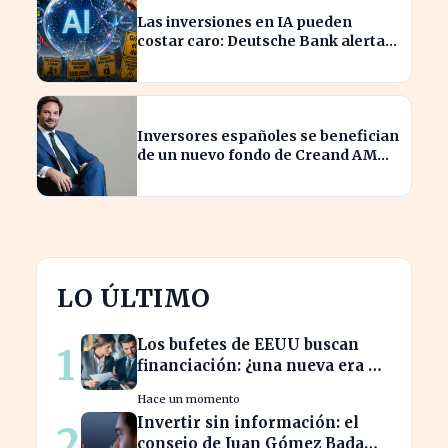
Las inversiones en IA pueden
costar caro: Deutsche Bank alerta a
los arriesgados
Inversores españoles se benefician
de un nuevo fondo de Creand AM
para venture capital en EE.UU.
LO ÚLTIMO
Los bufetes de EEUU buscan
1
financiación: ¿una nueva era de
inversión en el sector legal?
Hace un momento
Invertir sin información: el
2
consejo de Juan Gómez Bada