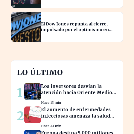
costar caro
El Dow Jones repunta al cierre,
impulsado por el optimismo en
tecnología y aeroespacial
LO ÚLTIMO
Los inversores desvían la
1
atención hacia Oriente Medio
mientras Wall Street se
Hace 13 min
desploma
El aumento de enfermedades
2
infecciosas amenaza la salud
pública por el cambio climático
Hace 43 min
Europa destina 5.000 millones