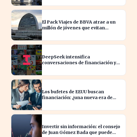
El Pack Viajes de BBVA atrae a un
millón de jóvenes que evitan
comisiones en el extranjero
DeepSeek intensifica
conversaciones de financiación y
prevé aumento de precios en sus
modelos
Los bufetes de EEUU buscan
financiación: ¿una nueva era de
inversión en el sector legal?
Invertir sin información: el consejo
de Juan Gómez Bada que puede