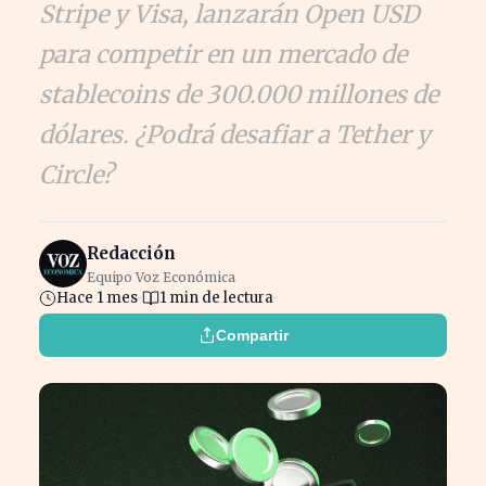
Stripe y Visa, lanzarán Open USD
para competir en un mercado de
stablecoins de 300.000 millones de
dólares. ¿Podrá desafiar a Tether y
Circle?
Redacción
Equipo Voz Económica
Hace 1 mes
1 min de lectura
Compartir