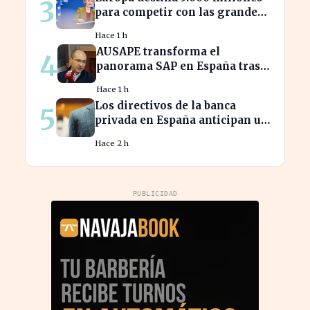
3
para competir con las grandes
tecnológicas de EE.UU.
Hace 1 h
AUSAPE transforma el
4
panorama SAP en España tras
tres décadas de innovación
Hace 1 h
Los directivos de la banca
5
privada en España anticipan un
crecimiento del 15% en
Hace 2 h
beneficios
PUBLICIDAD