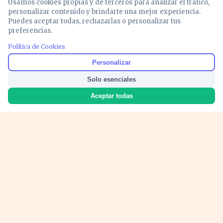
Usamos cookies propias y de terceros para analizar el tráfico,
personalizar contenido y brindarte una mejor experiencia.
Puedes aceptar todas, rechazarlas o personalizar tus
preferencias.
Política de Cookies
Noticias y análisis de economía, mercados,
Personalizar
inversión y política. Información actualizada
Solo esenciales
para entender lo que mueve tu dinero y tu
país.
Aceptar todas
Nosotros
Cookies
Privacidad
Términos
Política de Contenido
© 2026 VOZECONOMICA. Todos los derechos reservados.