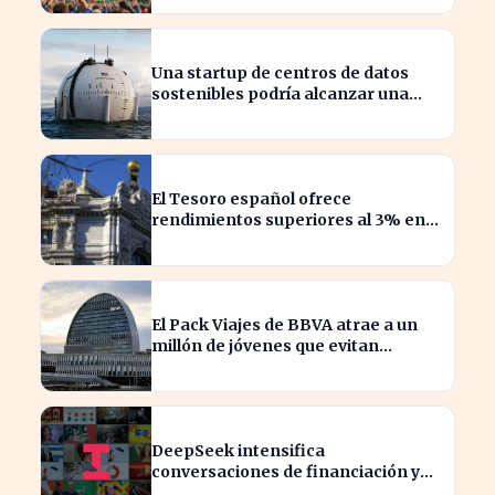
Una startup de centros de datos
sostenibles podría alcanzar una
valoración de 2.000 millones
El Tesoro español ofrece
rendimientos superiores al 3% en
sus bonos a largo plazo
El Pack Viajes de BBVA atrae a un
millón de jóvenes que evitan
comisiones en el extranjero
DeepSeek intensifica
conversaciones de financiación y
prevé aumento de precios en sus