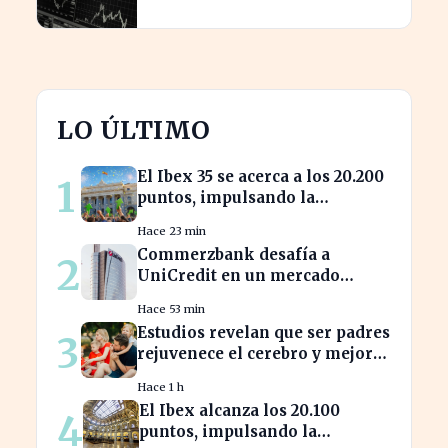
acciones en 2026
LO ÚLTIMO
El Ibex 35 se acerca a los 20.200
1
puntos, impulsando la
confianza del inversor
Hace 23 min
Commerzbank desafía a
2
UniCredit en un mercado
turbulento tras la ofensiva de
Hace 53 min
inversión
Estudios revelan que ser padres
3
rejuvenece el cerebro y mejora
la salud mental
Hace 1 h
El Ibex alcanza los 20.100
4
puntos, impulsando la