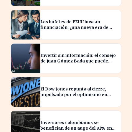
modelos
Los bufetes de EEUU buscan
financiación: ¿una nueva era de
inversión en el sector legal?
Invertir sin información: el consejo
de Juan Gómez Bada que puede
costar caro
El Dow Jones repunta al cierre,
impulsado por el optimismo en
tecnología y aeroespacial
Inversores colombianos se
benefician de un auge del 81% en