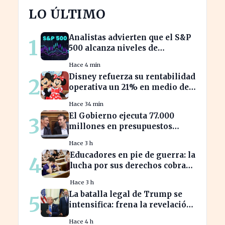
LO ÚLTIMO
Analistas advierten que el S&P
1
500 alcanza niveles de
sobrevaloración alarmantes
Hace 4 min
Disney refuerza su rentabilidad
2
operativa un 21% en medio de
caídas en BPA
Hace 34 min
El Gobierno ejecuta 77.000
3
millones en presupuestos
prorrogados, desbordando el
Hace 3 h
año 2025
Educadores en pie de guerra: la
4
lucha por sus derechos cobra
fuerza hoy
Hace 3 h
La batalla legal de Trump se
5
intensifica: frena la revelación
de sus finanzas
Hace 4 h