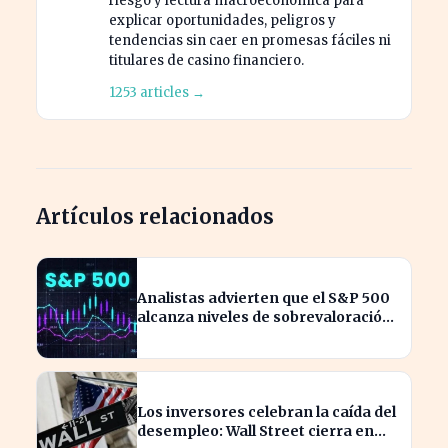
riesgo y lectura macroeconómica para
explicar oportunidades, peligros y
tendencias sin caer en promesas fáciles ni
titulares de casino financiero.
1253 articles →
Artículos relacionados
Analistas advierten que el S&P 500
alcanza niveles de sobrevaloración
alarmantes
Los inversores celebran la caída del
desempleo: Wall Street cierra en