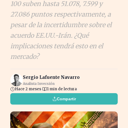
100 suben hasta 51.078, 7.599 y
27.086 puntos respectivamente, a
pesar de la incertidumbre sobre el
acuerdo EE.UU.-Irán. ¿Qué
implicaciones tendrá esto en el
mercado?
Sergio Lafuente Navarro
Analista Inversión
Hace 2 meses
1 min de lectura
Compartir