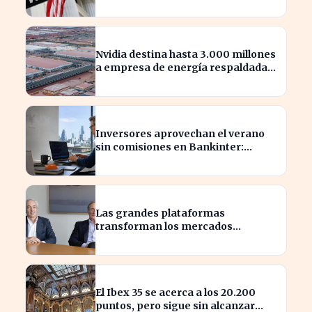
alza
Nvidia destina hasta 3.000 millones
a empresa de energía respaldada
por Blackstone
Inversores aprovechan el verano
sin comisiones en Bankinter:
ahorros significativos en bolsa
internacional
Las grandes plataformas
transforman los mercados
privados y redefinen la
competencia
El Ibex 35 se acerca a los 20.200
puntos, pero sigue sin alcanzar