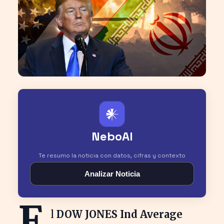
𒀭
NeboAI
Te resumo la noticia con datos, cifras y contexto
Analizar Noticia
E
l
DOW JONES Ind Average