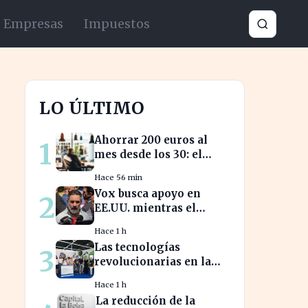
Empresas
Impuestos
LO ÚLTIMO
Ahorrar 200 euros al
1
mes desde los 30: el
camino a medio millón
Hace 56 min
en tu jubilación
Vox busca apoyo en
2
EE.UU. mientras el
debate sobre
Hace 1 h
inmigración marroquí
Las tecnologías
3
se intensifica
revolucionarias en la
FIDMA prometen
Hace 1 h
cambiar el futuro
La reducción de la
empresarial en Asturias