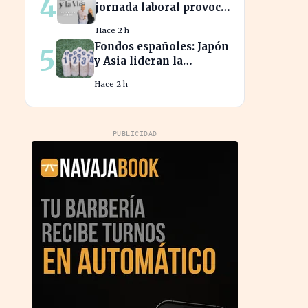
4
jornada laboral provoca
una caída del 2% en la
Hace 2 h
productividad española
Fondos españoles: Japón
5
y Asia lideran la
rentabilidad en un
Hace 2 h
semestre de IA en 2026
PUBLICIDAD