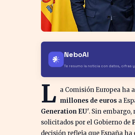
NeboAI
𒀭
Te resumo la noticia con datos, cifras 
L
a Comisión Europea ha a
millones de euros
a Esp
Generation EU'
. Sin embargo,
solicitados por el Gobierno de
decisión refleja que España h