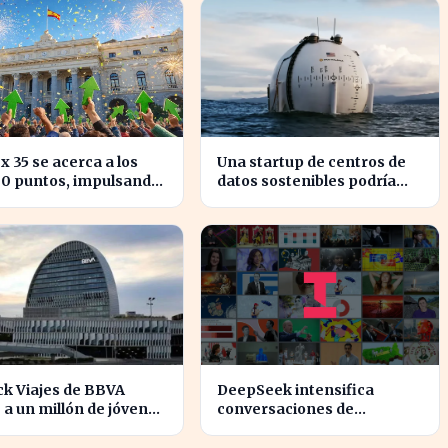
ex 35 se acerca a los
Una startup de centros de
00 puntos, impulsando
datos sostenibles podría
nfianza del inversor
alcanzar una valoración de
2.000 millones
ck Viajes de BBVA
DeepSeek intensifica
 a un millón de jóvenes
conversaciones de
vitan comisiones en el
financiación y prevé
anjero
aumento de precios en sus