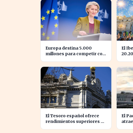
Europa destina 5.000
El Ib
millones para competir con
20.2
las grandes tecnológicas de
la co
EE.UU.
El Tesoro español ofrece
El Pa
rendimientos superiores al
atrae
3% en sus bonos a largo
que e
plazo
extr