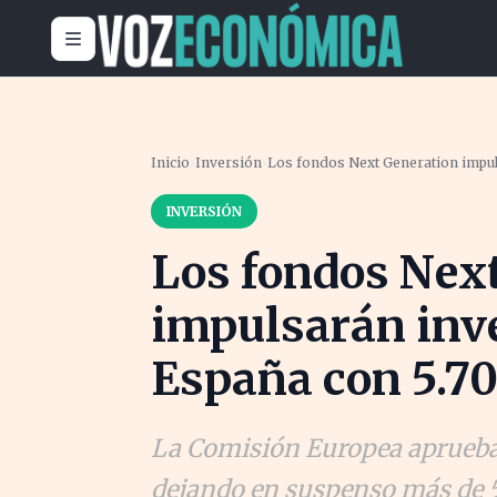
Inicio
›
Inversión
›
Los fondos Next Generation impul
INVERSIÓN
Los fondos Nex
impulsarán inve
España con 5.7
La Comisión Europea aprueba 
dejando en suspenso más de 50