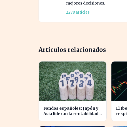
mejores decisiones.
2278 articles →
Artículos relacionados
Fondos españoles: Japón y
El Ib
Asia lideran la rentabilidad
respi
en un semestre de IA en
nivel
2026
cotiz