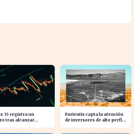
ex 35 registra un
Furientis capta la atención
ro tras alcanzar
de inversores de alto perfil
es históricos en su
en el sector de defensa
ación