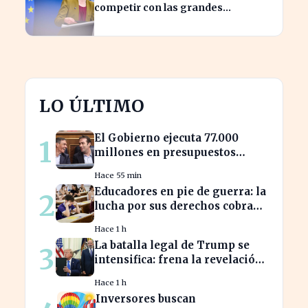
competir con las grandes
tecnológicas de EE.UU.
LO ÚLTIMO
El Gobierno ejecuta 77.000
1
millones en presupuestos
prorrogados, desbordando el
Hace 55 min
año 2025
Educadores en pie de guerra: la
2
lucha por sus derechos cobra
fuerza hoy
Hace 1 h
La batalla legal de Trump se
3
intensifica: frena la revelación
de sus finanzas
Hace 1 h
Inversores buscan