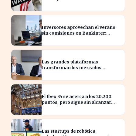
alza
Inversores aprovechan el verano
sin comisiones en Bankinter:
ahorros significativos en bolsa
internacional
Las grandes plataformas
transforman los mercados
privados y redefinen la
competencia
El Ibex 35 se acerca a los 20.200
puntos, pero sigue sin alcanzar
máximos históricos
Las startups de robótica