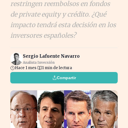
restringen reembolsos en fondos
de private equity y crédito. ¿Qué
impacto tendrá esta decisión en los
inversores españoles?
Sergio Lafuente Navarro
Analista Inversión
Hace 1 mes
1 min de lectura
Compartir