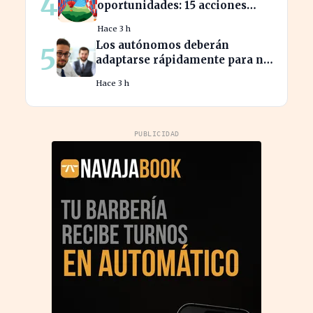
4
oportunidades: 15 acciones
clave para aprovechar el auge
Hace 3 h
bursátil
Los autónomos deberán
5
adaptarse rápidamente para no
perder beneficios en sus
Hace 3 h
nóminas
PUBLICIDAD