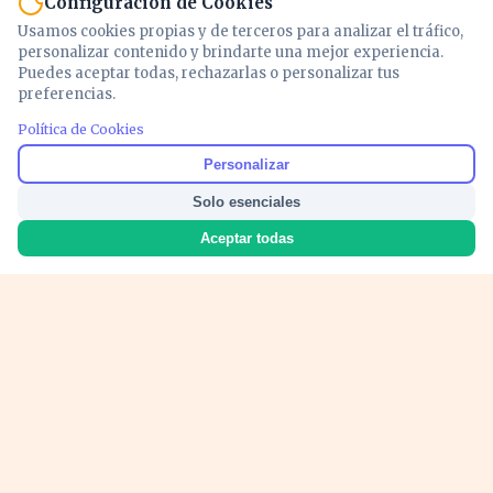
Configuración de Cookies
Usamos cookies propias y de terceros para analizar el tráfico,
personalizar contenido y brindarte una mejor experiencia.
Puedes aceptar todas, rechazarlas o personalizar tus
preferencias.
Política de Cookies
Noticias y análisis de economía, mercados,
Personalizar
inversión y política. Información actualizada
Solo esenciales
para entender lo que mueve tu dinero y tu
país.
Aceptar todas
Nosotros
Cookies
Privacidad
Términos
Política de Contenido
© 2026 VOZECONOMICA. Todos los derechos reservados.