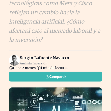
tecnológicas como Meta y Cisco
reflejan un cambio hacia la
inteligencia artificial. ¿Cómo
afectará esto al mercado laboral y a
la inversión?
Sergio Lafuente Navarro
Analista Inversión
Hace 2 meses
1 min de lectura
Compartir