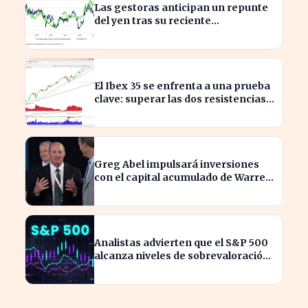
Las gestoras anticipan un repunte
del yen tras su reciente
reactivación
El Ibex 35 se enfrenta a una prueba
clave: superar las dos resistencias
para alcanzar los 21.200 puntos
Greg Abel impulsará inversiones
con el capital acumulado de Warren
Buffett
Analistas advierten que el S&P 500
alcanza niveles de sobrevaloración
alarmantes