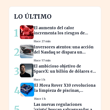
LO ÚLTIMO
El aumento del calor
1
incrementa los riesgos de
mortalidad en profesiones
Hace 27 min
críticas
Inversores atentos: una acción
2
del Nasdaq se dispara un
2.700% en solo un año.
Hace 57 min
El ambicioso objetivo de
3
SpaceX: un billón de dólares en
ingresos para 2030
Hace 1 h
El Mova Rover X10 revoluciona
4
la limpieza de piscinas,
aliviando el trabajo de los
Hace 1 h
usuarios
Las nuevas regulaciones
5
'cripto' buscan salvaguardar a